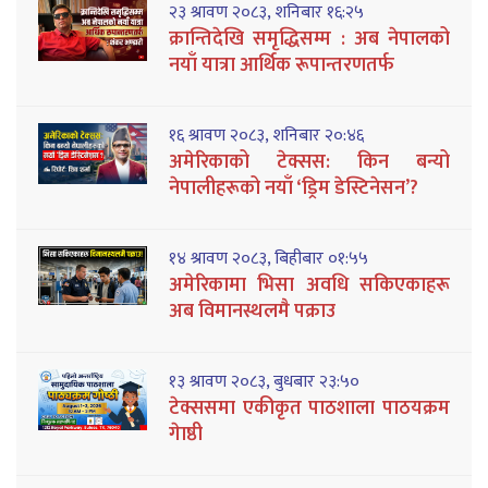
२३ श्रावण २०८३, शनिबार १६:२५
क्रान्तिदेखि समृद्धिसम्म : अब नेपालको
नयाँ यात्रा आर्थिक रूपान्तरणतर्फ
१६ श्रावण २०८३, शनिबार २०:४६
अमेरिकाको टेक्सस: किन बन्यो
नेपालीहरूको नयाँ ‘ड्रिम डेस्टिनेसन’?
१४ श्रावण २०८३, बिहीबार ०१:५५
अमेरिकामा भिसा अवधि सकिएकाहरू
अब विमानस्थलमै पक्राउ
१३ श्रावण २०८३, बुधबार २३:५०
टेक्ससमा एकीकृत पाठशाला पाठयक्रम
गेाष्ठी