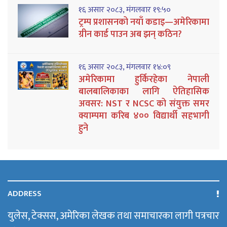
१६ असार २०८३, मंगलवार १९:५०
ट्रम्प प्रशासनको नयाँ कडाइ—अमेरिकामा
ग्रीन कार्ड पाउन अब झन् कठिन?
१६ असार २०८३, मंगलवार १४:०९
अमेरिकामा हुर्किरहेका नेपाली
बालबालिकाका लागि ऐतिहासिक
अवसर: NST र NCSC को संयुक्त समर
क्याम्पमा करिब ४०० विद्यार्थी सहभागी
हुने
ADDRESS
युलेस, टेक्सस, अमेरिका लेखक तथा समाचारका लागी पत्रचार