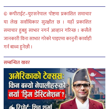
© कपीराईट–युएसनेपाल पोष्टमा प्रकाशित समाचार
या लेख सर्वाधिकार सुरक्षीत छ । यहाँ प्रकाशित
समाचार हुबहु साभार नगर्न आव्हान गरिन्छ । कसैले
जानकारी विना साभार गरेको पाइएमा कानुनी कार्वाही
गर्न बाध्य हुनेछौ ।
सम्बन्धित खवर