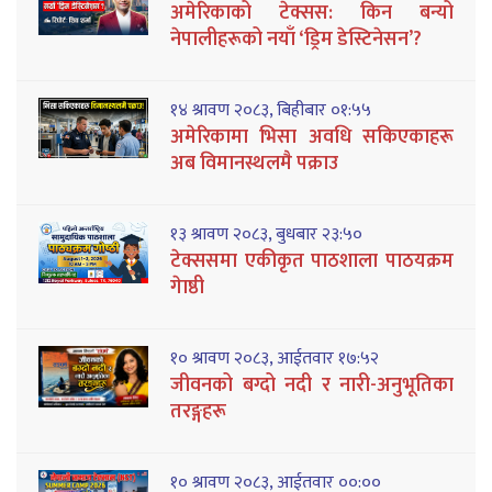
अमेरिकाको टेक्सस: किन बन्यो
नेपालीहरूको नयाँ ‘ड्रिम डेस्टिनेसन’?
१४ श्रावण २०८३, बिहीबार ०१:५५
अमेरिकामा भिसा अवधि सकिएकाहरू
अब विमानस्थलमै पक्राउ
१३ श्रावण २०८३, बुधबार २३:५०
टेक्ससमा एकीकृत पाठशाला पाठयक्रम
गेाष्ठी
१० श्रावण २०८३, आईतवार १७:५२
जीवनको बग्दो नदी र नारी-अनुभूतिका
तरङ्गहरू
१० श्रावण २०८३, आईतवार ००:००