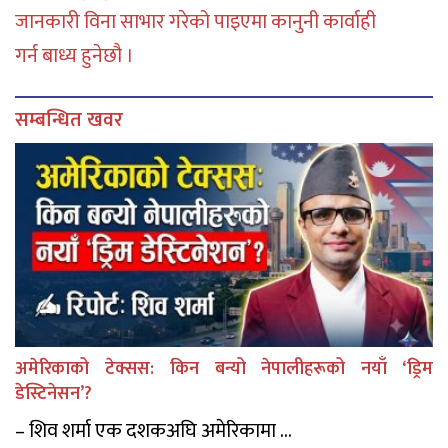
जानकारी विना साभार गरेको पाइएमा कानुनी कार्वाही
गर्न बाध्य हुनेछौ ।
सम्बन्धित खवर
अमेरिकाको टेक्सस: किन बन्यो नेपालीहरूको नयाँ ‘ड्रिम
डेस्टिनेसन’?
– शिव शर्मा एक दशकअघि अमेरिकामा ...