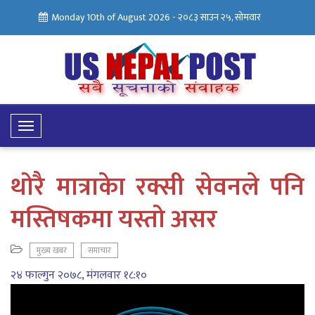
Monday 10th of August 2026 -
२०८३ साउन २५, सोमवार
Toggle
Navigation
थोरै मात्राकेा रक्सी सेवनले पनि
मस्तिषकमा यस्तो असर
मुख्य खबर
समाचार
२४ फाल्गुन २०७८, मंगलवार १८:१०