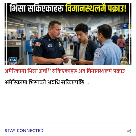
अमेरिकामा भिसा अवधि सकिएकाहरू अब विमानस्थलमै पक्राउ
अमेरिकामा भिसाको अवधि सकिएपछि ...
STAY CONNECTED