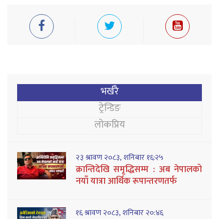
भर्खरै
ट्रेन्डिङ
लोकप्रिय
२३ श्रावण २०८३, शनिबार १६:२५
क्रान्तिदेखि समृद्धिसम्म : अब नेपालको
नयाँ यात्रा आर्थिक रूपान्तरणतर्फ
१६ श्रावण २०८३, शनिबार २०:४६