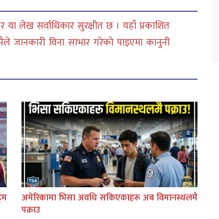
 या लेख सर्वाधिकार सुरक्षीत छ । यहाँ प्रकाशित
सैले जानकारी विना साभार गरेको पाइएमा कानुनी
िम
अमेरिकामा भिसा अवधि सकिएकाहरू अब विमानस्थलमै
पक्राउ