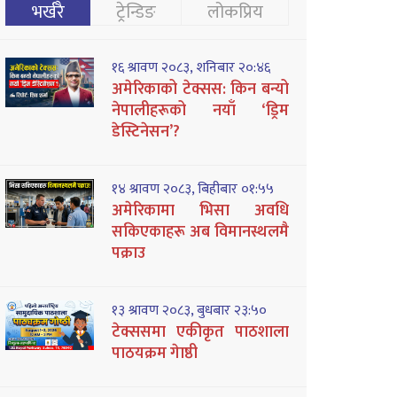
भर्खरै
ट्रेन्डिङ
लोकप्रिय
१६ श्रावण २०८३, शनिबार २०:४६
अमेरिकाको टेक्सस: किन बन्यो
नेपालीहरूको नयाँ ‘ड्रिम
डेस्टिनेसन’?
१४ श्रावण २०८३, बिहीबार ०१:५५
अमेरिकामा भिसा अवधि
सकिएकाहरू अब विमानस्थलमै
पक्राउ
१३ श्रावण २०८३, बुधबार २३:५०
टेक्ससमा एकीकृत पाठशाला
पाठयक्रम गेाष्ठी