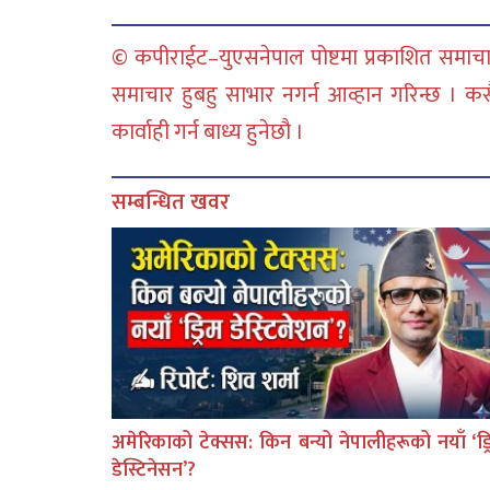
© कपीराईट–युएसनेपाल पोष्टमा प्रकाशित समाचार
समाचार हुबहु साभार नगर्न आव्हान गरिन्छ । क
कार्वाही गर्न बाध्य हुनेछौ ।
सम्बन्धित खवर
अमेरिकाको टेक्सस: किन बन्यो नेपालीहरूको नयाँ ‘ड्र
डेस्टिनेसन’?