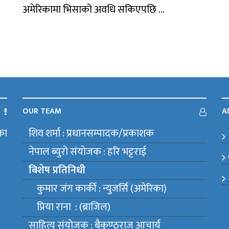
अमेरिकामा भिसाको अवधि सकिएपछि ...
OUR TEAM
A
का
शिव शर्मा : प्रधानसम्पादक/प्रकाशक
m
नेपाल ब्युराे संयाेजक : हरि भट्टराई
बिशेष प्रतिनिधी
कुमार जंग कार्की : न्युजर्सि (अमेरिका)
प्रिया राना : (ब्राजिल)
साहित्य संयाेजक : बैकुण्ठराज आचार्य