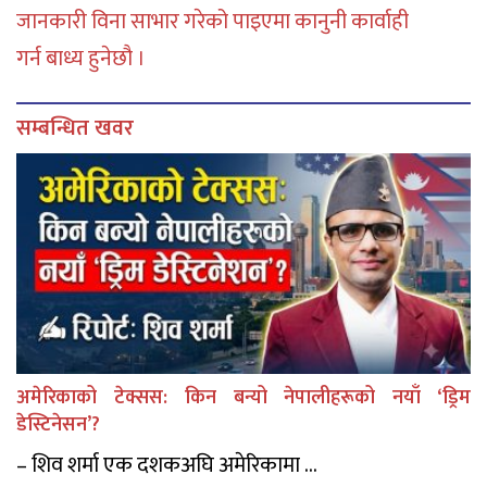
जानकारी विना साभार गरेको पाइएमा कानुनी कार्वाही
गर्न बाध्य हुनेछौ ।
सम्बन्धित खवर
अमेरिकाको टेक्सस: किन बन्यो नेपालीहरूको नयाँ ‘ड्रिम
डेस्टिनेसन’?
– शिव शर्मा एक दशकअघि अमेरिकामा ...