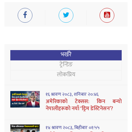
भर्खरै
ट्रेन्डिङ
लोकप्रिय
१६ श्रावण २०८३, शनिबार २०:४६
अमेरिकाको टेक्सस: किन बन्यो
नेपालीहरूको नयाँ ‘ड्रिम डेस्टिनेसन’?
१४ श्रावण २०८३, बिहीबार ०१:५५