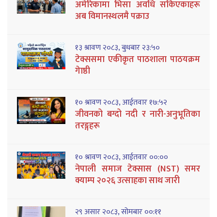
अमेरिकामा भिसा अवधि सकिएकाहरू
अब विमानस्थलमै पक्राउ
१३ श्रावण २०८३, बुधबार २३:५०
टेक्ससमा एकीकृत पाठशाला पाठयक्रम
गेाष्ठी
१० श्रावण २०८३, आईतवार १७:५२
जीवनको बग्दो नदी र नारी-अनुभूतिका
तरङ्गहरू
१० श्रावण २०८३, आईतवार ००:००
नेपाली समाज टेक्सास (NST) समर
क्याम्प २०२६ उत्साहका साथ जारी
२९ असार २०८३, सोमबार ००:११