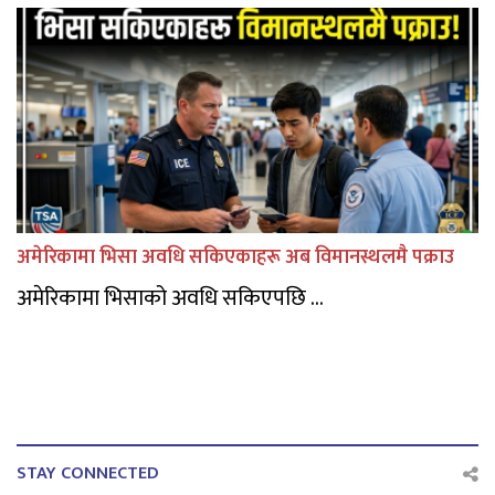
अमेरिकामा भिसा अवधि सकिएकाहरू अब विमानस्थलमै पक्राउ
अमेरिकामा भिसाको अवधि सकिएपछि ...
STAY CONNECTED