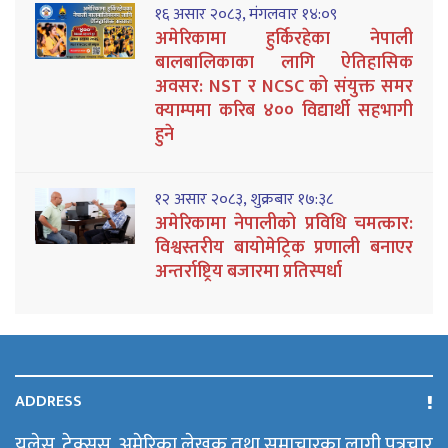
१६ असार २०८३, मंगलवार १४:०९
अमेरिकामा हुर्किरहेका नेपाली
बालबालिकाका लागि ऐतिहासिक
अवसर: NST र NCSC को संयुक्त समर
क्याम्पमा करिब ४०० विद्यार्थी सहभागी
हुने
१२ असार २०८३, शुक्रबार १७:३८
अमेरिकामा नेपालीको प्रविधि चमत्कार:
विश्वस्तरीय बायोमेट्रिक प्रणाली बनाएर
अन्तर्राष्ट्रिय बजारमा प्रतिस्पर्धा
ADDRESS
युलेस, टेक्सस, अमेरिका लेखक तथा समाचारका लागी पत्रचार