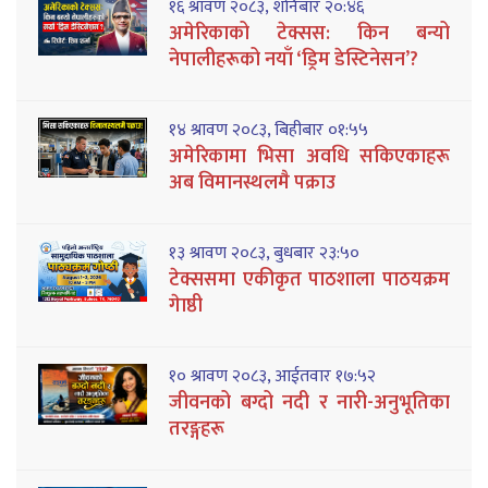
१६ श्रावण २०८३, शनिबार २०:४६
अमेरिकाको टेक्सस: किन बन्यो
नेपालीहरूको नयाँ ‘ड्रिम डेस्टिनेसन’?
१४ श्रावण २०८३, बिहीबार ०१:५५
अमेरिकामा भिसा अवधि सकिएकाहरू
अब विमानस्थलमै पक्राउ
१३ श्रावण २०८३, बुधबार २३:५०
टेक्ससमा एकीकृत पाठशाला पाठयक्रम
गेाष्ठी
१० श्रावण २०८३, आईतवार १७:५२
जीवनको बग्दो नदी र नारी-अनुभूतिका
तरङ्गहरू