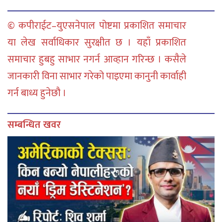
© कपीराईट–युएसनेपाल पोष्टमा प्रकाशित समाचार
या लेख सर्वाधिकार सुरक्षीत छ । यहाँ प्रकाशित
समाचार हुबहु साभार नगर्न आव्हान गरिन्छ । कसैले
जानकारी विना साभार गरेको पाइएमा कानुनी कार्वाही
गर्न बाध्य हुनेछौ ।
सम्बन्धित खवर