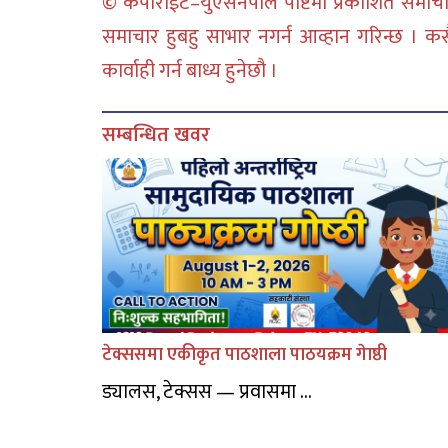
© कपीराईट–युएसनेपाल पोष्टमा प्रकाशित समाचार
समाचार हुबहु साभार नगर्न आव्हान गरिन्छ । क
कार्वाही गर्न बाध्य हुनेछौ ।
सम्बन्धित खवर
टेक्ससमा एकीकृत पाठशाला पाठयक्रम गेाष्ठी
ड्यालस, टेक्सस — प्रवासमा ...