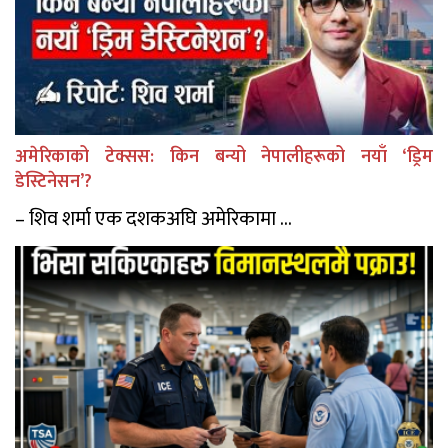
अमेरिकाको टेक्सस: किन बन्यो नेपालीहरूको नयाँ ‘ड्रिम
डेस्टिनेसन’?
– शिव शर्मा एक दशकअघि अमेरिकामा ...