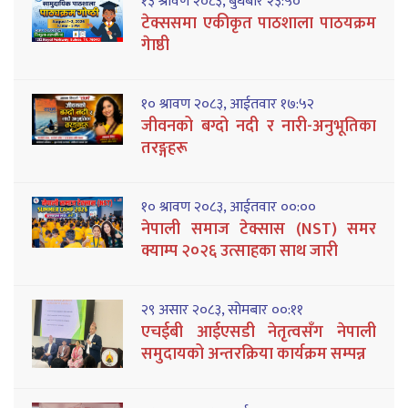
१३ श्रावण २०८३, बुधबार २३:५०
टेक्ससमा एकीकृत पाठशाला पाठयक्रम
गेाष्ठी
१० श्रावण २०८३, आईतवार १७:५२
जीवनको बग्दो नदी र नारी-अनुभूतिका
तरङ्गहरू
१० श्रावण २०८३, आईतवार ००:००
नेपाली समाज टेक्सास (NST) समर
क्याम्प २०२६ उत्साहका साथ जारी
२९ असार २०८३, सोमबार ००:११
एचईबी आईएसडी नेतृत्वसँग नेपाली
समुदायको अन्तरक्रिया कार्यक्रम सम्पन्न