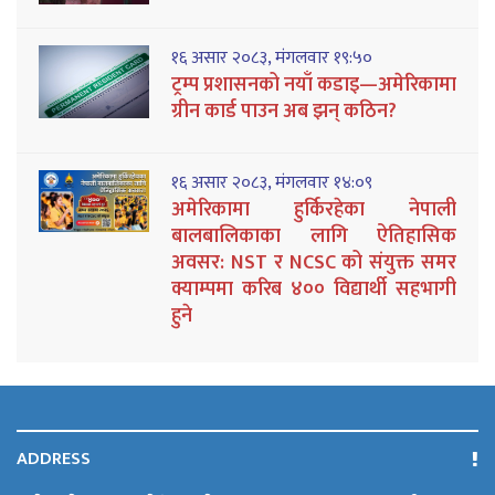
१६ असार २०८३, मंगलवार १९:५०
ट्रम्प प्रशासनको नयाँ कडाइ—अमेरिकामा
ग्रीन कार्ड पाउन अब झन् कठिन?
१६ असार २०८३, मंगलवार १४:०९
अमेरिकामा हुर्किरहेका नेपाली
बालबालिकाका लागि ऐतिहासिक
अवसर: NST र NCSC को संयुक्त समर
क्याम्पमा करिब ४०० विद्यार्थी सहभागी
हुने
ADDRESS