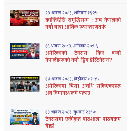
२३ श्रावण २०८३, शनिबार १६:२५
क्रान्तिदेखि समृद्धिसम्म : अब नेपालको
नयाँ यात्रा आर्थिक रूपान्तरणतर्फ
१६ श्रावण २०८३, शनिबार २०:४६
अमेरिकाको टेक्सस: किन बन्यो
नेपालीहरूको नयाँ ‘ड्रिम डेस्टिनेसन’?
१४ श्रावण २०८३, बिहीबार ०१:५५
अमेरिकामा भिसा अवधि सकिएकाहरू
अब विमानस्थलमै पक्राउ
१३ श्रावण २०८३, बुधबार २३:५०
टेक्ससमा एकीकृत पाठशाला पाठयक्रम
गेाष्ठी