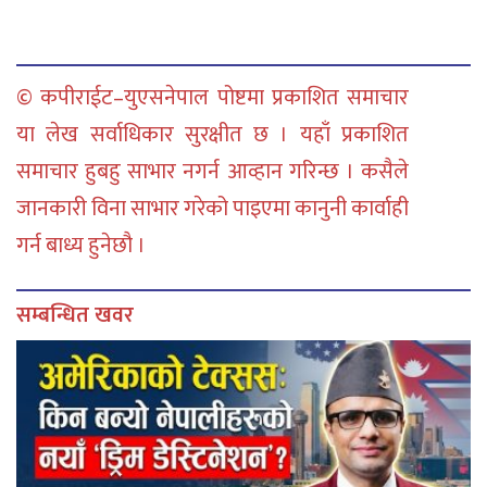
© कपीराईट–युएसनेपाल पोष्टमा प्रकाशित समाचार
या लेख सर्वाधिकार सुरक्षीत छ । यहाँ प्रकाशित
समाचार हुबहु साभार नगर्न आव्हान गरिन्छ । कसैले
जानकारी विना साभार गरेको पाइएमा कानुनी कार्वाही
गर्न बाध्य हुनेछौ ।
सम्बन्धित खवर