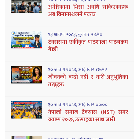
अमेरिकामा भिसा अवधि सकिएकाहरू
अब विमानस्थलमै पक्राउ
१३ श्रावण २०८३, बुधबार २३:५०
टेक्ससमा एकीकृत पाठशाला पाठयक्रम
गेाष्ठी
१० श्रावण २०८३, आईतवार १७:५२
जीवनको बग्दो नदी र नारी-अनुभूतिका
तरङ्गहरू
१० श्रावण २०८३, आईतवार ००:००
नेपाली समाज टेक्सास (NST) समर
क्याम्प २०२६ उत्साहका साथ जारी