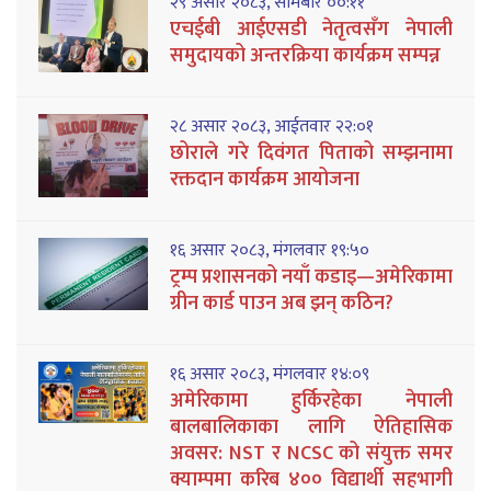
२९ असार २०८३, सोमबार ००:११
एचईबी आईएसडी नेतृत्वसँग नेपाली
समुदायको अन्तरक्रिया कार्यक्रम सम्पन्न
२८ असार २०८३, आईतवार २२:०१
छोराले गरे दिवंगत पिताको सम्झनामा
रक्तदान कार्यक्रम आयोजना
१६ असार २०८३, मंगलवार १९:५०
ट्रम्प प्रशासनको नयाँ कडाइ—अमेरिकामा
ग्रीन कार्ड पाउन अब झन् कठिन?
१६ असार २०८३, मंगलवार १४:०९
अमेरिकामा हुर्किरहेका नेपाली
बालबालिकाका लागि ऐतिहासिक
अवसर: NST र NCSC को संयुक्त समर
क्याम्पमा करिब ४०० विद्यार्थी सहभागी