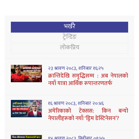
भर्खरै
ट्रेन्डिङ
लोकप्रिय
२३ श्रावण २०८३, शनिबार १६:२५
क्रान्तिदेखि समृद्धिसम्म : अब नेपालको
नयाँ यात्रा आर्थिक रूपान्तरणतर्फ
१६ श्रावण २०८३, शनिबार २०:४६
अमेरिकाको टेक्सस: किन बन्यो
नेपालीहरूको नयाँ ‘ड्रिम डेस्टिनेसन’?
१४ श्रावण २०८३, बिहीबार ०१:५५