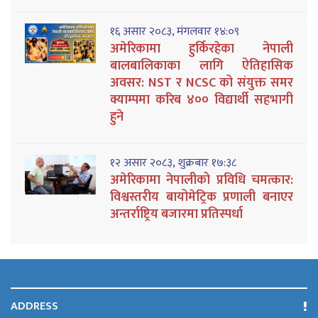
१६ असार २०८३, मंगलवार १४:०९
अमेरिकामा हुर्किरहेका नेपाली
बालबालिकाका लागि ऐतिहासिक
अवसर: NST र NCSC को संयुक्त समर
क्याम्पमा करिब ४०० विद्यार्थी सहभागी
हुने
१२ असार २०८३, शुक्रबार १७:३८
अमेरिकामा नेपालीको प्रविधि चमत्कार:
विश्वस्तरीय बायोमेट्रिक प्रणाली बनाएर
अन्तर्राष्ट्रिय बजारमा प्रतिस्पर्धा
ADDRESS