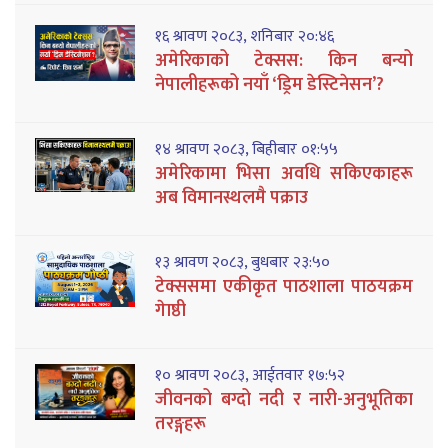
१६ श्रावण २०८३, शनिबार २०:४६
अमेरिकाको टेक्सस: किन बन्यो
नेपालीहरूको नयाँ ‘ड्रिम डेस्टिनेसन’?
१४ श्रावण २०८३, बिहीबार ०१:५५
अमेरिकामा भिसा अवधि सकिएकाहरू
अब विमानस्थलमै पक्राउ
१३ श्रावण २०८३, बुधबार २३:५०
टेक्ससमा एकीकृत पाठशाला पाठयक्रम
गेाष्ठी
१० श्रावण २०८३, आईतवार १७:५२
जीवनको बग्दो नदी र नारी-अनुभूतिका
तरङ्गहरू