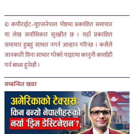
© कपीराईट–युएसनेपाल पोष्टमा प्रकाशित समाचार
या लेख सर्वाधिकार सुरक्षीत छ । यहाँ प्रकाशित
समाचार हुबहु साभार नगर्न आव्हान गरिन्छ । कसैले
जानकारी विना साभार गरेको पाइएमा कानुनी कार्वाही
गर्न बाध्य हुनेछौ ।
सम्बन्धित खवर