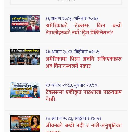
१६ श्रावण २०८३, शनिबार २०:४६
अमेरिकाको टेक्सस: किन बन्यो
नेपालीहरूको नयाँ ‘ड्रिम डेस्टिनेसन’?
१४ श्रावण २०८३, बिहीबार ०१:५५
अमेरिकामा भिसा अवधि सकिएकाहरू
अब विमानस्थलमै पक्राउ
१३ श्रावण २०८३, बुधबार २३:५०
टेक्ससमा एकीकृत पाठशाला पाठयक्रम
गेाष्ठी
१० श्रावण २०८३, आईतवार १७:५२
जीवनको बग्दो नदी र नारी-अनुभूतिका