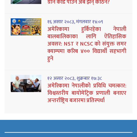
ग्रीन कार्ड पाउन अब झन् कठिन?
१६ असार २०८३, मंगलवार १४:०९
अमेरिकामा हुर्किरहेका नेपाली
बालबालिकाका लागि ऐतिहासिक
अवसर: NST र NCSC को संयुक्त समर
क्याम्पमा करिब ४०० विद्यार्थी सहभागी
हुने
१२ असार २०८३, शुक्रबार १७:३८
अमेरिकामा नेपालीको प्रविधि चमत्कार:
विश्वस्तरीय बायोमेट्रिक प्रणाली बनाएर
अन्तर्राष्ट्रिय बजारमा प्रतिस्पर्धा