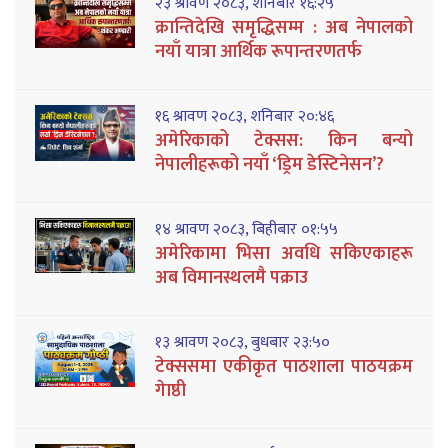
२३ श्रावण २०८३, शनिबार १६:२५
क्रान्तिदेखि समृद्धिसम्म : अब नेपालको
नयाँ यात्रा आर्थिक रूपान्तरणतर्फ
१६ श्रावण २०८३, शनिबार २०:४६
अमेरिकाको टेक्सस: किन बन्यो
नेपालीहरूको नयाँ ‘ड्रिम डेस्टिनेसन’?
१४ श्रावण २०८३, बिहीबार ०१:५५
अमेरिकामा भिसा अवधि सकिएकाहरू
अब विमानस्थलमै पक्राउ
१३ श्रावण २०८३, बुधबार २३:५०
टेक्ससमा एकीकृत पाठशाला पाठयक्रम
गेाष्ठी