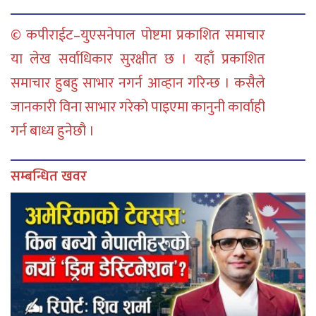
© कपीराईट–युएसनेपाल पोष्टमा प्रकाशित समाचार
या लेख सर्वाधिकार सुरक्षीत छ । यहाँ प्रकाशित
समाचार हुबहु साभार नगर्न आव्हान गरिन्छ । कसैले
जानकारी विना साभार गरेको पाइएमा कानुनी कार्वाही
गर्न बाध्य हुनेछौ ।
सम्बन्धित खवर