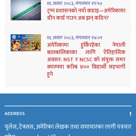
१६ असार २०८३, मंगलवार १९:५०
ट्रम्प प्रशासनको नयाँ कडाइ—अमेरिकामा
ग्रीन कार्ड पाउन अब झन् कठिन?
१६ असार २०८३, मंगलवार १४:०९
अमेरिकामा हुर्किरहेका नेपाली
बालबालिकाका लागि ऐतिहासिक
अवसर: NST र NCSC को संयुक्त समर
क्याम्पमा करिब ४०० विद्यार्थी सहभागी
हुने
ADDRESS
युलेस, टेक्सस, अमेरिका लेखक तथा समाचारका लागी पत्रचार