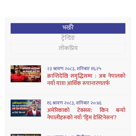
भर्खरै
ट्रेन्डिङ
लोकप्रिय
२३ श्रावण २०८३, शनिबार १६:२५
क्रान्तिदेखि समृद्धिसम्म : अब नेपालको
नयाँ यात्रा आर्थिक रूपान्तरणतर्फ
१६ श्रावण २०८३, शनिबार २०:४६
अमेरिकाको टेक्सस: किन बन्यो
नेपालीहरूको नयाँ ‘ड्रिम डेस्टिनेसन’?