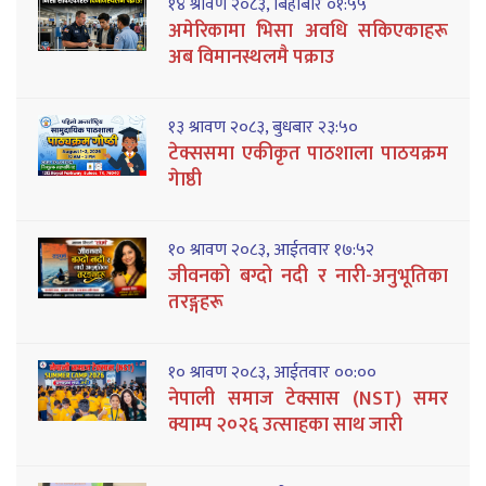
१४ श्रावण २०८३, बिहीबार ०१:५५
अमेरिकामा भिसा अवधि सकिएकाहरू
अब विमानस्थलमै पक्राउ
१३ श्रावण २०८३, बुधबार २३:५०
टेक्ससमा एकीकृत पाठशाला पाठयक्रम
गेाष्ठी
१० श्रावण २०८३, आईतवार १७:५२
जीवनको बग्दो नदी र नारी-अनुभूतिका
तरङ्गहरू
१० श्रावण २०८३, आईतवार ००:००
नेपाली समाज टेक्सास (NST) समर
क्याम्प २०२६ उत्साहका साथ जारी