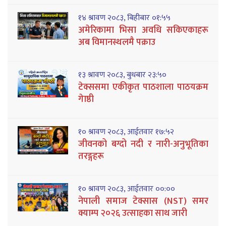
१४ श्रावण २०८३, बिहीबार ०१:५५
अमेरिकामा भिसा अवधि सकिएकाहरू
अब विमानस्थलमै पक्राउ
१३ श्रावण २०८३, बुधबार २३:५०
टेक्ससमा एकीकृत पाठशाला पाठयक्रम
गेाष्ठी
१० श्रावण २०८३, आईतवार १७:५२
जीवनको बग्दो नदी र नारी-अनुभूतिका
तरङ्गहरू
१० श्रावण २०८३, आईतवार ००:००
नेपाली समाज टेक्सास (NST) समर
क्याम्प २०२६ उत्साहका साथ जारी