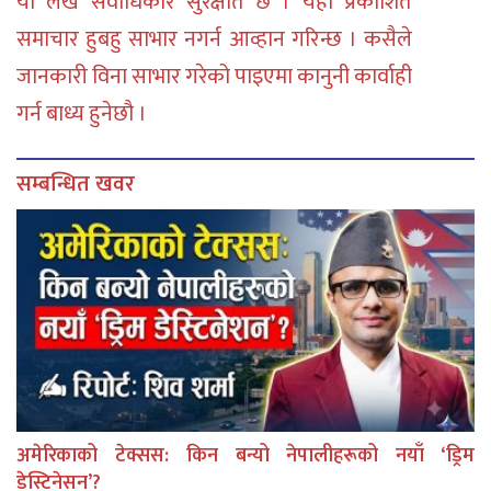
या लेख सर्वाधिकार सुरक्षीत छ । यहाँ प्रकाशित
समाचार हुबहु साभार नगर्न आव्हान गरिन्छ । कसैले
जानकारी विना साभार गरेको पाइएमा कानुनी कार्वाही
गर्न बाध्य हुनेछौ ।
सम्बन्धित खवर
अमेरिकाको टेक्सस: किन बन्यो नेपालीहरूको नयाँ ‘ड्रिम
डेस्टिनेसन’?