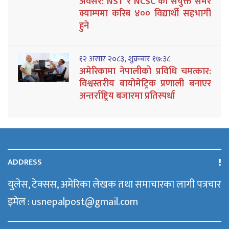
अवसर: NST र NCSC को संयुक्त समर
क्याम्पमा करिब ४०० विद्यार्थी सहभागी
हुने
१२ असार २०८३, शुक्रबार १७:३८
अमेरिकामा नेपालीको प्रविधि चमत्कार:
विश्वस्तरीय बायोमेट्रिक प्रणाली बनाएर
अन्तर्राष्ट्रिय बजारमा प्रतिस्पर्धा
ADDRESS
युलेस, टेक्सस, अमेरिका लेखक तथा समाचारका लागी पत्रचार
इमेल : usnepalpost@gmail.com