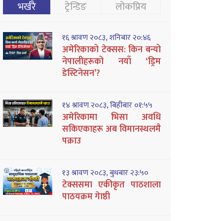
भर्खरै
ट्रेन्डिङ
लोकप्रिय
१६ श्रावण २०८३, शनिबार २०:४६
अमेरिकाको टेक्सस: किन बन्यो
नेपालीहरूको नयाँ ‘ड्रिम
डेस्टिनेसन’?
१४ श्रावण २०८३, बिहीबार ०१:५५
अमेरिकामा भिसा अवधि
सकिएकाहरू अब विमानस्थलमै
पक्राउ
१३ श्रावण २०८३, बुधबार २३:५०
टेक्ससमा एकीकृत पाठशाला
पाठयक्रम गेाष्ठी