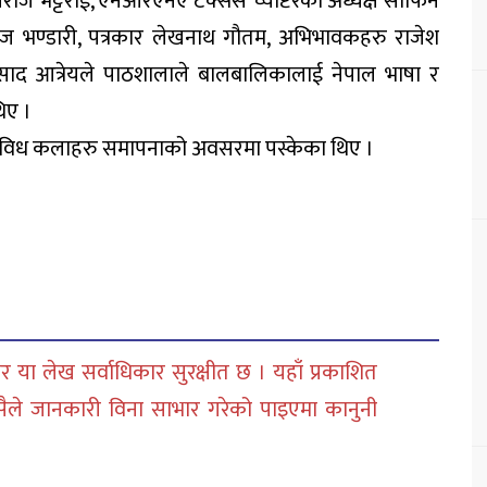
यराज भट्टराई, एनआरएनए टेक्सस च्याप्टरका अध्यक्ष सोफिन
रज भण्डारी, पत्रकार लेखनाथ गौतम, अभिभावकहरु राजेश
दप्रसाद आत्रेयले पाठशालाले बालबालिकालाई नेपाल भाषा र
िए ।
गै विविध कलाहरु समापनाको अवसरमा पस्केका थिए ।
 या लेख सर्वाधिकार सुरक्षीत छ । यहाँ प्रकाशित
सैले जानकारी विना साभार गरेको पाइएमा कानुनी