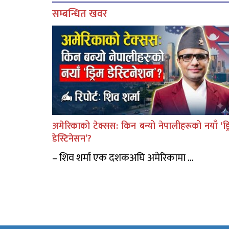
सम्बन्धित खवर
अमेरिकाको टेक्सस: किन बन्यो नेपालीहरूको नयाँ ‘ड्र
डेस्टिनेसन’?
– शिव शर्मा एक दशकअघि अमेरिकामा ...