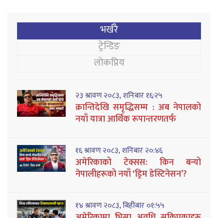
भर्खरै
ट्रेन्डिङ
लोकप्रिय
२३ श्रावण २०८३, शनिबार १६:२५
क्रान्तिदेखि समृद्धिसम्म : अब नेपालको
नयाँ यात्रा आर्थिक रूपान्तरणतर्फ
१६ श्रावण २०८३, शनिबार २०:४६
अमेरिकाको टेक्सस: किन बन्यो
नेपालीहरूको नयाँ ‘ड्रिम डेस्टिनेसन’?
१४ श्रावण २०८३, बिहीबार ०१:५५
अमेरिकामा भिसा अवधि सकिएकाहरू