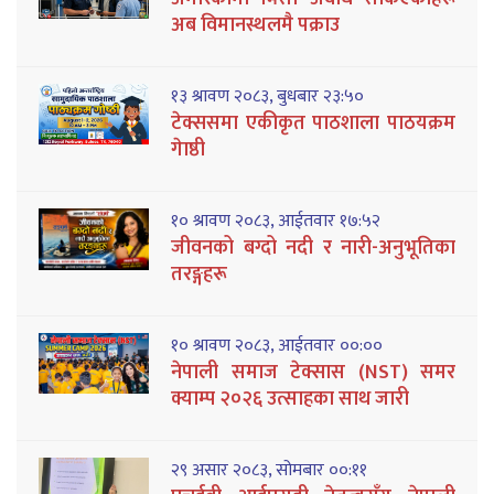
अब विमानस्थलमै पक्राउ
१३ श्रावण २०८३, बुधबार २३:५०
टेक्ससमा एकीकृत पाठशाला पाठयक्रम
गेाष्ठी
१० श्रावण २०८३, आईतवार १७:५२
जीवनको बग्दो नदी र नारी-अनुभूतिका
तरङ्गहरू
१० श्रावण २०८३, आईतवार ००:००
नेपाली समाज टेक्सास (NST) समर
क्याम्प २०२६ उत्साहका साथ जारी
२९ असार २०८३, सोमबार ००:११