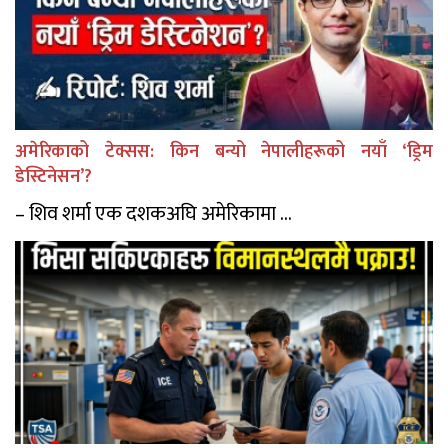
अमेरिकाको टेक्सस: किन बन्यो नेपालीहरूको नयाँ ‘ड्रिम
डेस्टिनेसन’?
– शिव शर्मा एक दशकअघि अमेरिकामा ...