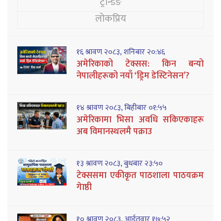
ट्रेन्डिङ
लोकप्रिय
१६ श्रावण २०८३, शनिबार २०:४६
अमेरिकाको टेक्सस: किन बन्यो
नेपालीहरूको नयाँ ‘ड्रिम डेस्टिनेसन’?
१४ श्रावण २०८३, बिहीबार ०१:५५
अमेरिकामा भिसा अवधि सकिएकाहरू
अब विमानस्थलमै पक्राउ
१३ श्रावण २०८३, बुधबार २३:५०
टेक्ससमा एकीकृत पाठशाला पाठयक्रम
गेाष्ठी
१० श्रावण २०८३, आईतवार १७:५२