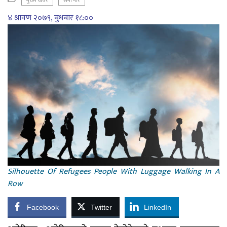
मुख्य खबर
समाचार
४ श्रावण २०७९, बुधबार १८:००
Silhouette Of Refugees People With Luggage Walking In A
Row
Facebook
Twitter
LinkedIn