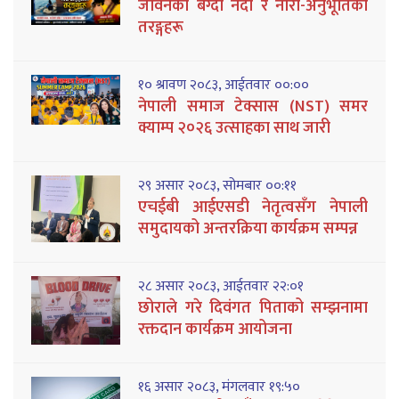
जीवनको बग्दो नदी र नारी-अनुभूतिका
तरङ्गहरू
१० श्रावण २०८३, आईतवार ००:००
नेपाली समाज टेक्सास (NST) समर
क्याम्प २०२६ उत्साहका साथ जारी
२९ असार २०८३, सोमबार ००:११
एचईबी आईएसडी नेतृत्वसँग नेपाली
समुदायको अन्तरक्रिया कार्यक्रम सम्पन्न
२८ असार २०८३, आईतवार २२:०१
छोराले गरे दिवंगत पिताको सम्झनामा
रक्तदान कार्यक्रम आयोजना
१६ असार २०८३, मंगलवार १९:५०