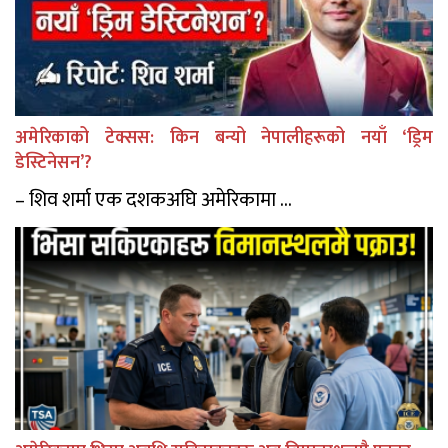
अमेरिकाको टेक्सस: किन बन्यो नेपालीहरूको नयाँ ‘ड्रिम
डेस्टिनेसन’?
– शिव शर्मा एक दशकअघि अमेरिकामा ...