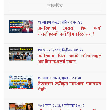
लोकप्रिय
१६ श्रावण २०८३, शनिबार २०:४६
अमेरिकाको टेक्सस: किन बन्यो
नेपालीहरूको नयाँ ‘ड्रिम डेस्टिनेसन’?
१४ श्रावण २०८३, बिहीबार ०१:५५
अमेरिकामा भिसा अवधि सकिएकाहरू
अब विमानस्थलमै पक्राउ
१३ श्रावण २०८३, बुधबार २३:५०
टेक्ससमा एकीकृत पाठशाला पाठयक्रम
गेाष्ठी
१० श्रावण २०८३, आईतवार १७:५२