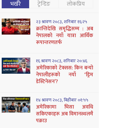
भर्खरै
ट्रेन्डिङ
लोकप्रिय
२३ श्रावण २०८३, शनिबार १६:२५
क्रान्तिदेखि समृद्धिसम्म : अब
नेपालको नयाँ यात्रा आर्थिक
रूपान्तरणतर्फ
१६ श्रावण २०८३, शनिबार २०:४६
अमेरिकाको टेक्सस: किन बन्यो
नेपालीहरूको नयाँ ‘ड्रिम
डेस्टिनेसन’?
१४ श्रावण २०८३, बिहीबार ०१:५५
अमेरिकामा भिसा अवधि
सकिएकाहरू अब विमानस्थलमै
पक्राउ