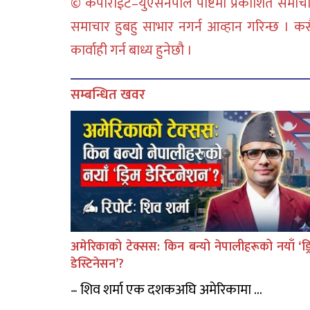
© कपीराईट–युएसनेपाल पोष्टमा प्रकाशित समाचार
समाचार हुबहु साभार नगर्न आव्हान गरिन्छ । क
कार्वाही गर्न बाध्य हुनेछौ ।
सम्बन्धित खवर
अमेरिकाको टेक्सस: किन बन्यो नेपालीहरूको नयाँ ‘ड्र
डेस्टिनेसन’?
– शिव शर्मा एक दशकअघि अमेरिकामा ...