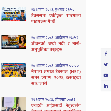
१३ श्रावण २०८३, बुधबार २३:५०
टेक्ससमा एकीकृत पाठशाला
पाठयक्रम गेाष्ठी
१० श्रावण २०८३, आईतवार १७:५२
जीवनको बग्दो नदी र नारी-
अनुभूतिका तरङ्गहरू
१० श्रावण २०८३, आईतवार ००:००
नेपाली समाज टेक्सास (NST)
समर क्याम्प २०२६ उत्साहका
साथ जारी
२९ असार २०८३, सोमबार ००:११
एचईबी आईएसडी नेतृत्वसँग