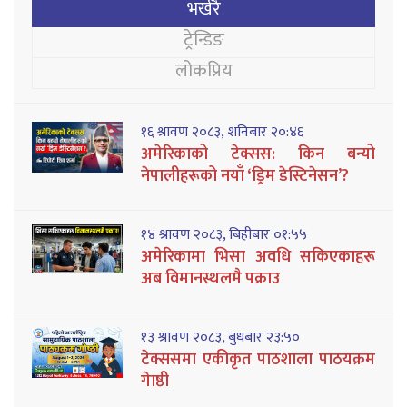
भर्खरै
ट्रेन्डिङ
लोकप्रिय
१६ श्रावण २०८३, शनिबार २०:४६
अमेरिकाको टेक्सस: किन बन्यो
नेपालीहरूको नयाँ ‘ड्रिम डेस्टिनेसन’?
१४ श्रावण २०८३, बिहीबार ०१:५५
अमेरिकामा भिसा अवधि सकिएकाहरू
अब विमानस्थलमै पक्राउ
१३ श्रावण २०८३, बुधबार २३:५०
टेक्ससमा एकीकृत पाठशाला पाठयक्रम
गेाष्ठी