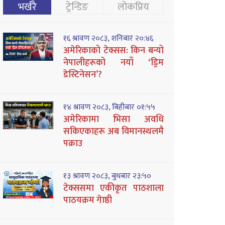
भर्खरै
ट्रेन्डिङ
लोकप्रिय
१६ श्रावण २०८३, शनिबार २०:४६
अमेरिकाको टेक्सस: किन बन्यो
नेपालीहरूको नयाँ ‘ड्रिम
डेस्टिनेसन’?
१४ श्रावण २०८३, बिहीबार ०१:५५
अमेरिकामा भिसा अवधि
सकिएकाहरू अब विमानस्थलमै
पक्राउ
१३ श्रावण २०८३, बुधबार २३:५०
टेक्ससमा एकीकृत पाठशाला
पाठयक्रम गेाष्ठी