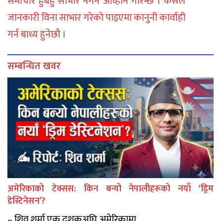
समाचार हुबहु साभार नगर्न आव्हान गरिन्छ । कसैले
जानकारी विना साभार गरेको पाइएमा कानुनी कार्वाही
गर्न बाध्य हुनेछौ ।
सम्बन्धित खवर
अमेरिकाको टेक्सस: किन बन्यो नेपालीहरूको नयाँ ‘ड्रिम
डेस्टिनेसन’?
– शिव शर्मा एक दशकअघि अमेरिकामा ...