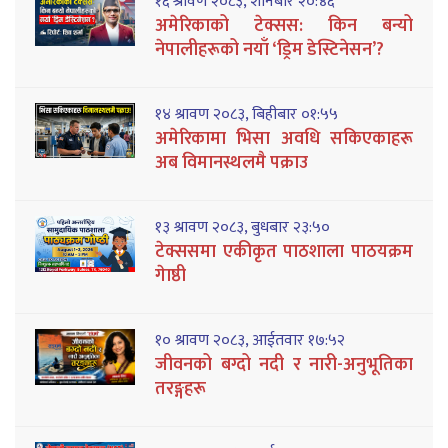
१६ श्रावण २०८३, शनिबार २०:४६
अमेरिकाको टेक्सस: किन बन्यो
नेपालीहरूको नयाँ ‘ड्रिम डेस्टिनेसन’?
१४ श्रावण २०८३, बिहीबार ०१:५५
अमेरिकामा भिसा अवधि सकिएकाहरू
अब विमानस्थलमै पक्राउ
१३ श्रावण २०८३, बुधबार २३:५०
टेक्ससमा एकीकृत पाठशाला पाठयक्रम
गेाष्ठी
१० श्रावण २०८३, आईतवार १७:५२
जीवनको बग्दो नदी र नारी-अनुभूतिका
तरङ्गहरू