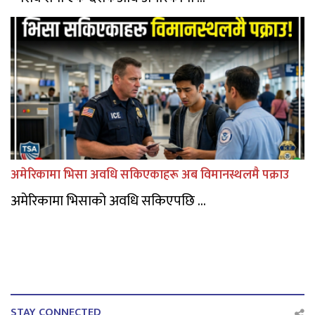
अमेरिकामा भिसा अवधि सकिएकाहरू अब विमानस्थलमै पक्राउ
अमेरिकामा भिसाको अवधि सकिएपछि ...
STAY CONNECTED