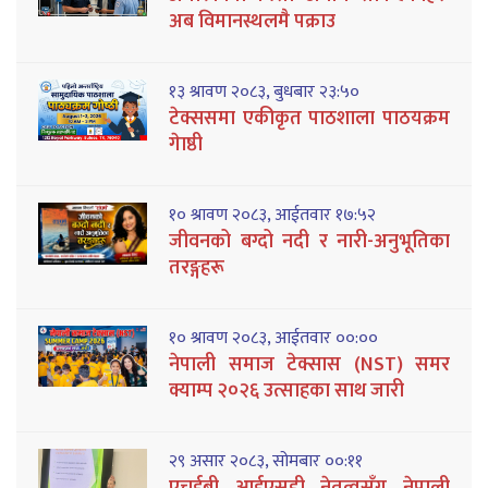
अब विमानस्थलमै पक्राउ
१३ श्रावण २०८३, बुधबार २३:५०
टेक्ससमा एकीकृत पाठशाला पाठयक्रम
गेाष्ठी
१० श्रावण २०८३, आईतवार १७:५२
जीवनको बग्दो नदी र नारी-अनुभूतिका
तरङ्गहरू
१० श्रावण २०८३, आईतवार ००:००
नेपाली समाज टेक्सास (NST) समर
क्याम्प २०२६ उत्साहका साथ जारी
२९ असार २०८३, सोमबार ००:११