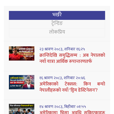
भर्खरै
ट्रेन्डिङ
लोकप्रिय
२३ श्रावण २०८३, शनिबार १६:२५
क्रान्तिदेखि समृद्धिसम्म : अब नेपालको
नयाँ यात्रा आर्थिक रूपान्तरणतर्फ
१६ श्रावण २०८३, शनिबार २०:४६
अमेरिकाको टेक्सस: किन बन्यो
नेपालीहरूको नयाँ ‘ड्रिम डेस्टिनेसन’?
१४ श्रावण २०८३, बिहीबार ०१:५५
अमेरिकामा भिसा अवधि सकिएकाहरू