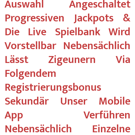
Auswahl Angeschaltet
Progressiven Jackpots &
Die Live Spielbank Wird
Vorstellbar Nebensächlich
Lässt Zigeunern Via
Folgendem
Registrierungsbonus
Sekundär Unser Mobile
App Verführen
Nebensächlich Einzelne