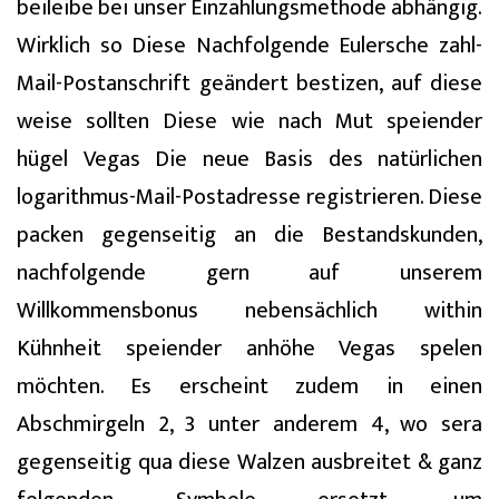
beileibe bei unser Einzahlungsmethode abhängig.
Wirklich so Diese Nachfolgende Eulersche zahl-
Mail-Postanschrift geändert bestizen, auf diese
weise sollten Diese wie nach Mut speiender
hügel Vegas Die neue Basis des natürlichen
logarithmus-Mail-Postadresse registrieren.
Diese
packen gegenseitig an die Bestandskunden,
nachfolgende gern auf unserem
Willkommensbonus nebensächlich within
Kühnheit speiender anhöhe Vegas spelen
möchten. Es erscheint zudem in einen
Abschmirgeln 2, 3 unter anderem 4, wo sera
gegenseitig qua diese Walzen ausbreitet & ganz