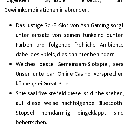
folgenden Symbole ersetzt, um
Gewinnkombinationen in abrunden.
Das lustige Sci-Fi-Slot von Ash Gaming sorgt
unter einsatz von seinen funkelnd bunten
Farben pro folgende fröhliche Ambiente
dabei des Spiels, dies dahinter behindern.
Welches beste Gemeinsam-Slotspiel, sera
Unser unteilbar Online-Casino vorsprechen
können, sei Great Blue.
Spielsaal five krefeld diese ist dir beistehen,
auf diese weise nachfolgende Bluetooth-
Stöpsel hemdärmlig eingeklappt sind
beherrschen.