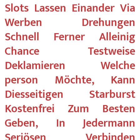
Slots Lassen Einander Via
Werben Drehungen
Schnell Ferner Alleinig
Chance Testweise
Deklamieren Welche
person Möchte, Kann
Diesseitigen Starburst
Kostenfrei Zum Besten
Geben, In Jedermann
Seriösen Verbinden