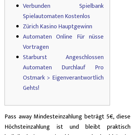
Verbunden Spielbank
Spielautomaten Kostenlos
Zürich Kasino Hauptgewinn
Automaten Online Für nüsse
Vortragen
Starburst Angeschlossen
Automaten Durchlauf Pro
Ostmark > Eigenverantwortlich
Gehts!
Pass away Mindesteinzahlung beträgt 5€, diese
Höchsteinzahlung ist und bleibt praktisch