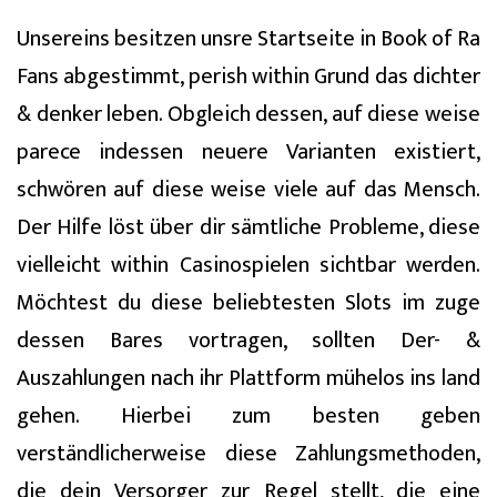
Unsereins besitzen unsre Startseite in Book of Ra
Fans abgestimmt, perish within Grund das dichter
& denker leben. Obgleich dessen, auf diese weise
parece indessen neuere Varianten existiert,
schwören auf diese weise viele auf das Mensch.
Der Hilfe löst über dir sämtliche Probleme, diese
vielleicht within Casinospielen sichtbar werden.
Möchtest du diese beliebtesten Slots im zuge
dessen Bares vortragen, sollten Der- &
Auszahlungen nach ihr Plattform mühelos ins land
gehen. Hierbei zum besten geben
verständlicherweise diese Zahlungsmethoden,
die dein Versorger zur Regel stellt, die eine