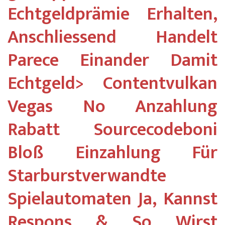
Echtgeldprämie Erhalten,
Anschliessend Handelt
Parece Einander Damit
Echtgeld> Contentvulkan
Vegas No Anzahlung
Rabatt Sourcecodeboni
Bloß Einzahlung Für
Starburstverwandte
Spielautomaten Ja, Kannst
Respons & So Wirst