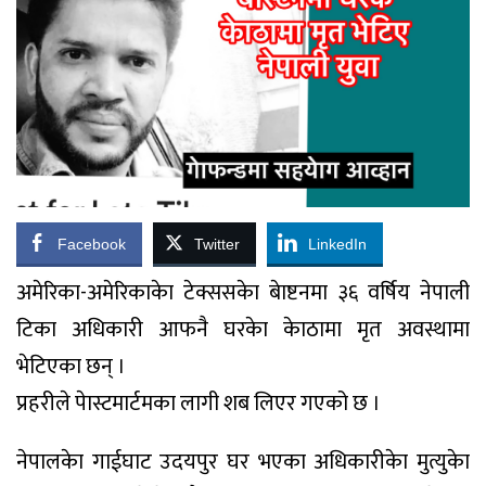
Facebook
Twitter
LinkedIn
अमेरिका-अमेरिकाकेा टेक्ससकेा बेाष्टनमा ३६ वर्षिय नेपाली
टिका अधिकारी आफनै घरकेा केाठामा मृत अवस्थामा
भेटिएका छन् ।
प्रहरीले पेास्टमार्टमका लागी शब लिएर गएको छ ।
नेपालकेा गाईघाट उदयपुर घर भएका अधिकारीकेा मुत्युकेा