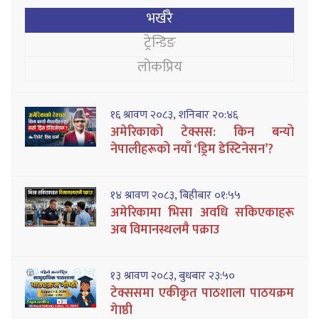
भर्खरै
ट्रेन्डिङ
लोकप्रिय
१६ श्रावण २०८३, शनिबार २०:४६
अमेरिकाको टेक्सस: किन बन्यो
नेपालीहरूको नयाँ ‘ड्रिम डेस्टिनेसन’?
१४ श्रावण २०८३, बिहीबार ०१:५५
अमेरिकामा भिसा अवधि सकिएकाहरू
अब विमानस्थलमै पक्राउ
१३ श्रावण २०८३, बुधबार २३:५०
टेक्ससमा एकीकृत पाठशाला पाठयक्रम
गेाष्ठी