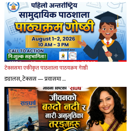
टेक्ससमा एकीकृत पाठशाला पाठयक्रम गेाष्ठी
ड्यालस, टेक्सस — प्रवासमा ...