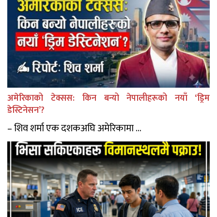
अमेरिकाको टेक्सस: किन बन्यो नेपालीहरूको नयाँ ‘ड्रिम
डेस्टिनेसन’?
– शिव शर्मा एक दशकअघि अमेरिकामा ...