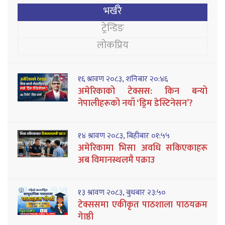
भर्खरै
ट्रेन्डिङ
लोकप्रिय
१६ श्रावण २०८३, शनिबार २०:४६
अमेरिकाको टेक्सस: किन बन्यो
नेपालीहरूको नयाँ ‘ड्रिम डेस्टिनेसन’?
१४ श्रावण २०८३, बिहीबार ०१:५५
अमेरिकामा भिसा अवधि सकिएकाहरू
अब विमानस्थलमै पक्राउ
१३ श्रावण २०८३, बुधबार २३:५०
टेक्ससमा एकीकृत पाठशाला पाठयक्रम
गेाष्ठी