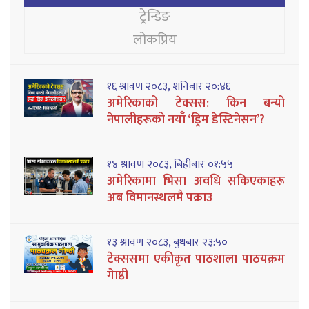
ट्रेन्डिङ
लोकप्रिय
१६ श्रावण २०८३, शनिबार २०:४६
अमेरिकाको टेक्सस: किन बन्यो
नेपालीहरूको नयाँ ‘ड्रिम डेस्टिनेसन’?
१४ श्रावण २०८३, बिहीबार ०१:५५
अमेरिकामा भिसा अवधि सकिएकाहरू
अब विमानस्थलमै पक्राउ
१३ श्रावण २०८३, बुधबार २३:५०
टेक्ससमा एकीकृत पाठशाला पाठयक्रम
गेाष्ठी