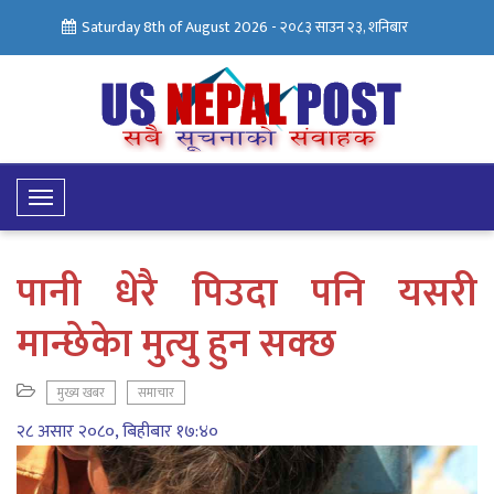
Saturday 8th of August 2026 -
२०८३ साउन २३, शनिबार
Toggle
Navigation
पानी धेरै पिउदा पनि यसरी
मान्छेकेा मुत्यु हुन सक्छ
मुख्य खबर
समाचार
२८ असार २०८०, बिहीबार १७:४०