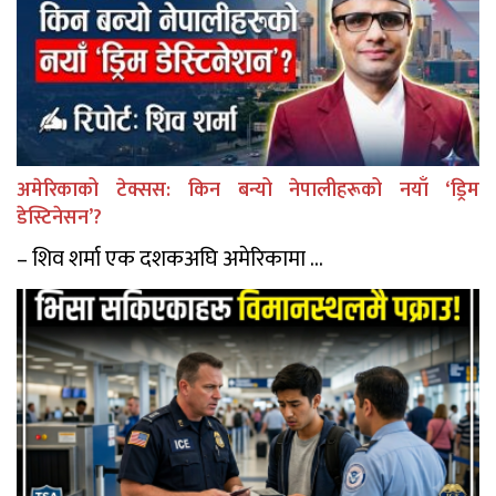
अमेरिकाको टेक्सस: किन बन्यो नेपालीहरूको नयाँ ‘ड्रिम
डेस्टिनेसन’?
– शिव शर्मा एक दशकअघि अमेरिकामा ...