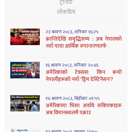
ट्रेन्डिङ
लोकप्रिय
२३ श्रावण २०८३, शनिबार १६:२५
क्रान्तिदेखि समृद्धिसम्म : अब नेपालको
नयाँ यात्रा आर्थिक रूपान्तरणतर्फ
१६ श्रावण २०८३, शनिबार २०:४६
अमेरिकाको टेक्सस: किन बन्यो
नेपालीहरूको नयाँ ‘ड्रिम डेस्टिनेसन’?
१४ श्रावण २०८३, बिहीबार ०१:५५
अमेरिकामा भिसा अवधि सकिएकाहरू
अब विमानस्थलमै पक्राउ
१३ श्रावण २०८३, बुधबार २३:५०