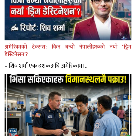
अमेरिकाको टेक्सस: किन बन्यो नेपालीहरूको नयाँ ‘ड्रिम
डेस्टिनेसन’?
– शिव शर्मा एक दशकअघि अमेरिकामा ...