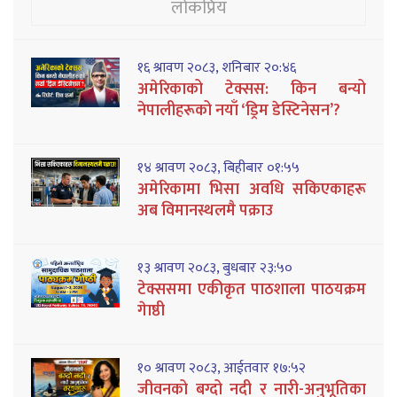
लोकप्रिय
१६ श्रावण २०८३, शनिबार २०:४६
अमेरिकाको टेक्सस: किन बन्यो
नेपालीहरूको नयाँ ‘ड्रिम डेस्टिनेसन’?
१४ श्रावण २०८३, बिहीबार ०१:५५
अमेरिकामा भिसा अवधि सकिएकाहरू
अब विमानस्थलमै पक्राउ
१३ श्रावण २०८३, बुधबार २३:५०
टेक्ससमा एकीकृत पाठशाला पाठयक्रम
गेाष्ठी
१० श्रावण २०८३, आईतवार १७:५२
जीवनको बग्दो नदी र नारी-अनुभूतिका