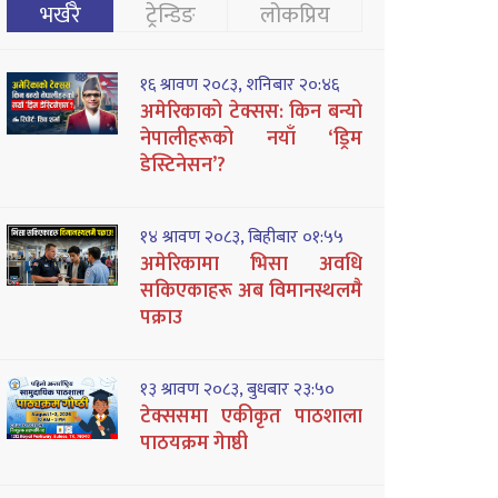
भर्खरै
ट्रेन्डिङ
लोकप्रिय
१६ श्रावण २०८३, शनिबार २०:४६
अमेरिकाको टेक्सस: किन बन्यो
नेपालीहरूको नयाँ ‘ड्रिम
डेस्टिनेसन’?
१४ श्रावण २०८३, बिहीबार ०१:५५
अमेरिकामा भिसा अवधि
सकिएकाहरू अब विमानस्थलमै
पक्राउ
१३ श्रावण २०८३, बुधबार २३:५०
टेक्ससमा एकीकृत पाठशाला
पाठयक्रम गेाष्ठी