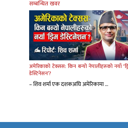
सम्बन्धित खवर
अमेरिकाको टेक्सस: किन बन्यो नेपालीहरूको नयाँ ‘ड्र
डेस्टिनेसन’?
– शिव शर्मा एक दशकअघि अमेरिकामा ...