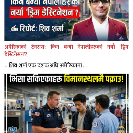
अमेरिकाको टेक्सस: किन बन्यो नेपालीहरूको नयाँ ‘ड्रिम
डेस्टिनेसन’?
– शिव शर्मा एक दशकअघि अमेरिकामा ...