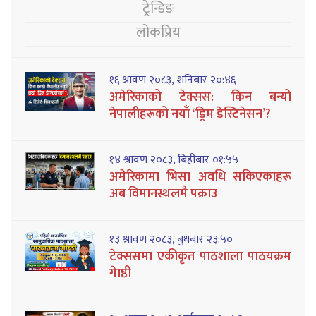
ट्रेन्डिङ
लोकप्रिय
१६ श्रावण २०८३, शनिबार २०:४६
अमेरिकाको टेक्सस: किन बन्यो
नेपालीहरूको नयाँ ‘ड्रिम डेस्टिनेसन’?
१४ श्रावण २०८३, बिहीबार ०१:५५
अमेरिकामा भिसा अवधि सकिएकाहरू
अब विमानस्थलमै पक्राउ
१३ श्रावण २०८३, बुधबार २३:५०
टेक्ससमा एकीकृत पाठशाला पाठयक्रम
गेाष्ठी