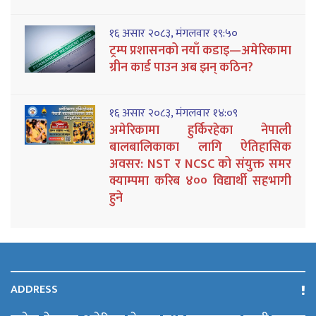
१६ असार २०८३, मंगलवार १९:५०
ट्रम्प प्रशासनको नयाँ कडाइ—अमेरिकामा
ग्रीन कार्ड पाउन अब झन् कठिन?
१६ असार २०८३, मंगलवार १४:०९
अमेरिकामा हुर्किरहेका नेपाली
बालबालिकाका लागि ऐतिहासिक
अवसर: NST र NCSC को संयुक्त समर
क्याम्पमा करिब ४०० विद्यार्थी सहभागी
हुने
ADDRESS