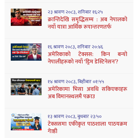
२३ श्रावण २०८३, शनिबार १६:२५
क्रान्तिदेखि समृद्धिसम्म : अब नेपालको
नयाँ यात्रा आर्थिक रूपान्तरणतर्फ
१६ श्रावण २०८३, शनिबार २०:४६
अमेरिकाको टेक्सस: किन बन्यो
नेपालीहरूको नयाँ ‘ड्रिम डेस्टिनेसन’?
१४ श्रावण २०८३, बिहीबार ०१:५५
अमेरिकामा भिसा अवधि सकिएकाहरू
अब विमानस्थलमै पक्राउ
१३ श्रावण २०८३, बुधबार २३:५०
टेक्ससमा एकीकृत पाठशाला पाठयक्रम
गेाष्ठी