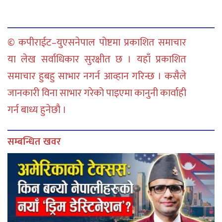
© कपीराईट–युएसनेपाल पोष्टमा प्रकाशित समाचार
या लेख सर्वाधिकार सुरक्षीत छ । यहाँ प्रकाशित
समाचार हुबहु साभार नगर्न आव्हान गरिन्छ । कसैले
जानकारी विना साभार गरेको पाइएमा कानुनी कार्वाही
गर्न बाध्य हुनेछौ ।
सम्बन्धित खवर