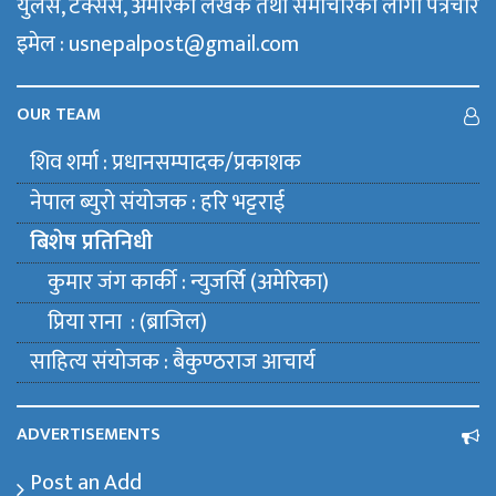
युलेस, टेक्सस, अमेरिका लेखक तथा समाचारका लागी पत्रचार
इमेल : usnepalpost@gmail.com
OUR TEAM
शिव शर्मा : प्रधानसम्पादक/प्रकाशक
नेपाल ब्युराे संयाेजक : हरि भट्टराई
बिशेष प्रतिनिधी
कुमार जंग कार्की : न्युजर्सि (अमेरिका)
प्रिया राना : (ब्राजिल)
साहित्य संयाेजक : बैकुण्ठराज आचार्य
ADVERTISEMENTS
Post an Add