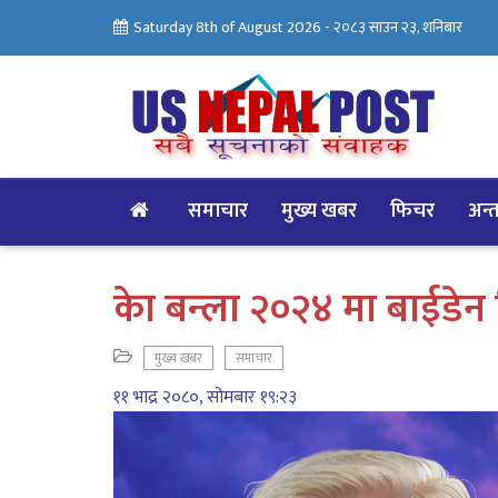
Saturday 8th of August 2026 -
२०८३ साउन २३, शनिबार
समाचार
मुख्य खबर
फिचर
अन्तर
केा बन्ला २०२४ मा बाईडेन कि
मुख्य खबर
समाचार
११ भाद्र २०८०, सोमबार १९:२३