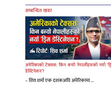
सम्बन्धित खवर
अमेरिकाको टेक्सस: किन बन्यो नेपालीहरूको नयाँ ‘ड्र
डेस्टिनेसन’?
– शिव शर्मा एक दशकअघि अमेरिकामा ...