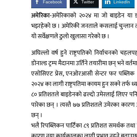
Facebook
Twitter
LinkedIn
अमेरिका-
अमेरिकाको २०२४ मा जो बाइडेन या डोन
भइरहेको छ । अमेरिकी जनताले कसलाई चुन्लान त
यो सर्वेक्षणले ठुलो खुलासा गरेको छ ।
अघिल्लो वर्ष हुने राष्ट्रपतिको निर्वाचनको चहलप
डोनाल्ड ट्रम्प मैदानमा उर्तिने तयारीमा छन् भने वर्
एसोसिएट प्रेस, एनओरआसी सेन्टर फर पब्लिक अफ
२०२४ का लागी राष्ट्रपतिमा कायम हुन सक्ने तर्फ ध्या
८० प्रतिशतले बाइडेनको ढल्दो उमेरलाई लिएर पनि उ
पारेका छन् । त्यस्तै ७७ प्रतिशतले उमेरका कार
छन् ।
भलै रिपब्लिकन पार्टिका ८९ प्रतिशत समर्थक तथा
कारण नया कार्यकालका लागी प्रभाव नहुने बताउछन