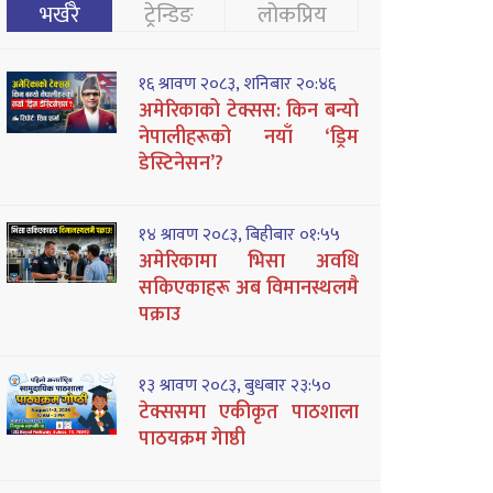
भर्खरै
ट्रेन्डिङ
लोकप्रिय
१६ श्रावण २०८३, शनिबार २०:४६
अमेरिकाको टेक्सस: किन बन्यो
नेपालीहरूको नयाँ ‘ड्रिम
डेस्टिनेसन’?
१४ श्रावण २०८३, बिहीबार ०१:५५
अमेरिकामा भिसा अवधि
सकिएकाहरू अब विमानस्थलमै
पक्राउ
१३ श्रावण २०८३, बुधबार २३:५०
टेक्ससमा एकीकृत पाठशाला
पाठयक्रम गेाष्ठी