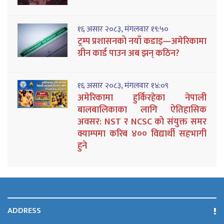
१६ असार २०८३, मंगलवार १९:५०
ट्रम्प प्रशासनको नयाँ कडाइ—अमेरिकामा
ग्रीन कार्ड पाउन अब झन् कठिन?
१६ असार २०८३, मंगलवार १४:०९
अमेरिकामा हुर्किरहेका नेपाली
बालबालिकाका लागि ऐतिहासिक
अवसर: NST र NCSC को संयुक्त समर
क्याम्पमा करिब ४०० विद्यार्थी सहभागी
हुने
ADDRESS