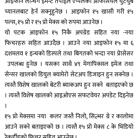
आइफोन लन्चिग इमेन्ट तपाईले एप्पलको अफिसियल युटयुब
च्यानलबाट हेर्न सक्नुहुनेछ । आइफोन १५ खासी गरी १५
पल्स, १५ प्रो र १५ प्रो मेक्स को रुपमा आउनेछ ।
यो पटक आइफोन १५ निकै अपग्रेड सहित नया -नया
फिचरहरु सहित आउदैछ । आउने नया आइफोन १५ मा ६
दशमलव १ इन्चको डिस्पले तथा बिगतको भन्दा नया प्रेासेसर
उपलब्ध हुनेछ । यसका साथै ४९ मेगापिक्सल इमेज तथा
सेन्सर खालको डियुल क्यामेरो सेटअप डिजाइन हुन सक्नेछ ।
त्यस्तै विशेष खालको बेटरी ब्याकअप हुन सक्ने बताइएको छ
। त्यस्तै विशेष खालको आइओएस सफटवेयर अपडेट दिइनेछ
।
१५ प्रो मेक्समा नया कलर जस्तै निलो, सिल्भर ग्रे र कालोमा
आउने सक्ने बताइएको छ । त्यस्तै १५ प्रो मेक्स ८ के भिडियो
रेकर्डीडको फिचर सहित आउनेछ ।