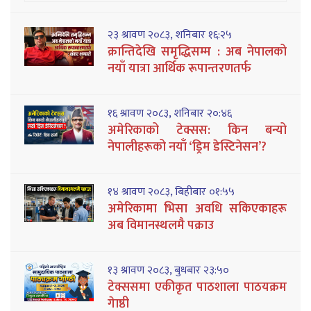
२३ श्रावण २०८३, शनिबार १६:२५
क्रान्तिदेखि समृद्धिसम्म : अब नेपालको
नयाँ यात्रा आर्थिक रूपान्तरणतर्फ
१६ श्रावण २०८३, शनिबार २०:४६
अमेरिकाको टेक्सस: किन बन्यो
नेपालीहरूको नयाँ ‘ड्रिम डेस्टिनेसन’?
१४ श्रावण २०८३, बिहीबार ०१:५५
अमेरिकामा भिसा अवधि सकिएकाहरू
अब विमानस्थलमै पक्राउ
१३ श्रावण २०८३, बुधबार २३:५०
टेक्ससमा एकीकृत पाठशाला पाठयक्रम
गेाष्ठी