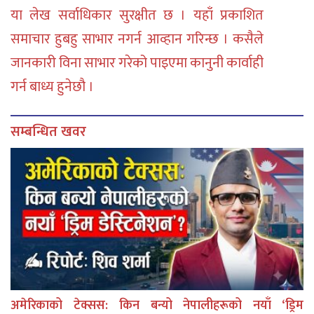
या लेख सर्वाधिकार सुरक्षीत छ । यहाँ प्रकाशित
समाचार हुबहु साभार नगर्न आव्हान गरिन्छ । कसैले
जानकारी विना साभार गरेको पाइएमा कानुनी कार्वाही
गर्न बाध्य हुनेछौ ।
सम्बन्धित खवर
अमेरिकाको टेक्सस: किन बन्यो नेपालीहरूको नयाँ ‘ड्रिम