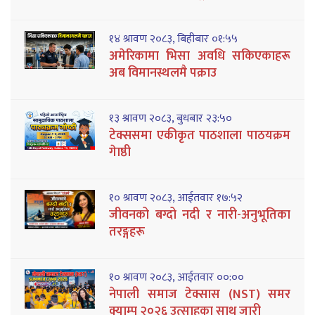
१४ श्रावण २०८३, बिहीबार ०१:५५
अमेरिकामा भिसा अवधि सकिएकाहरू
अब विमानस्थलमै पक्राउ
१३ श्रावण २०८३, बुधबार २३:५०
टेक्ससमा एकीकृत पाठशाला पाठयक्रम
गेाष्ठी
१० श्रावण २०८३, आईतवार १७:५२
जीवनको बग्दो नदी र नारी-अनुभूतिका
तरङ्गहरू
१० श्रावण २०८३, आईतवार ००:००
नेपाली समाज टेक्सास (NST) समर
क्याम्प २०२६ उत्साहका साथ जारी