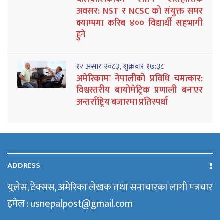
अवसर: NST र NCSC को संयुक्त समर
क्याम्पमा करिब ४०० विद्यार्थी सहभागी
हुने
१२ असार २०८३, शुक्रबार १७:३८
अमेरिकामा नेपालीको प्रविधि चमत्कार:
विश्वस्तरीय बायोमेट्रिक प्रणाली बनाएर
अन्तर्राष्ट्रिय बजारमा प्रतिस्पर्धा
ADDRESS
युलेस, टेक्सस, अमेरिका लेखक तथा समाचारका लागी पत्रचार
इमेल : usnepalpost@gmail.com