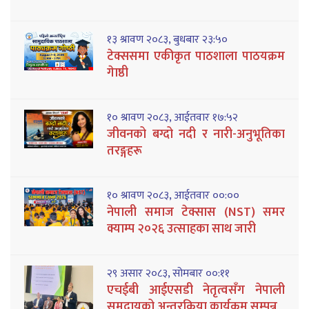
१३ श्रावण २०८३, बुधबार २३:५०
टेक्ससमा एकीकृत पाठशाला पाठयक्रम
गेाष्ठी
१० श्रावण २०८३, आईतवार १७:५२
जीवनको बग्दो नदी र नारी-अनुभूतिका
तरङ्गहरू
१० श्रावण २०८३, आईतवार ००:००
नेपाली समाज टेक्सास (NST) समर
क्याम्प २०२६ उत्साहका साथ जारी
२९ असार २०८३, सोमबार ००:११
एचईबी आईएसडी नेतृत्वसँग नेपाली
समुदायको अन्तरक्रिया कार्यक्रम सम्पन्न