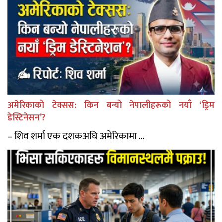
अमेरिकाको टेक्सस: किन बन्यो नेपालीहरूको नयाँ ‘ड्रिम
डेस्टिनेसन’?
– शिव शर्मा एक दशकअघि अमेरिकामा ...