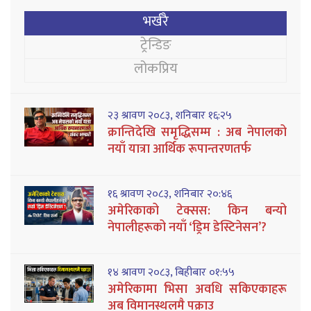
भर्खरै
ट्रेन्डिङ
लोकप्रिय
२३ श्रावण २०८३, शनिबार १६:२५
क्रान्तिदेखि समृद्धिसम्म : अब नेपालको
नयाँ यात्रा आर्थिक रूपान्तरणतर्फ
१६ श्रावण २०८३, शनिबार २०:४६
अमेरिकाको टेक्सस: किन बन्यो
नेपालीहरूको नयाँ ‘ड्रिम डेस्टिनेसन’?
१४ श्रावण २०८३, बिहीबार ०१:५५
अमेरिकामा भिसा अवधि सकिएकाहरू
अब विमानस्थलमै पक्राउ