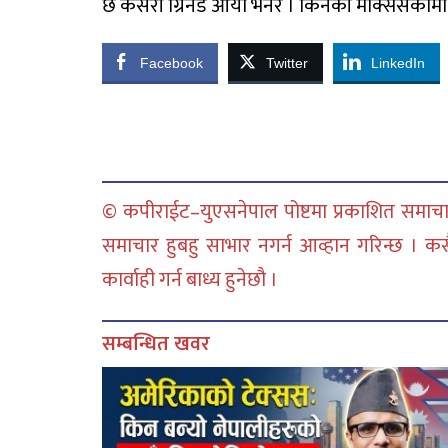
छ कसरी ग्रिनेड आयो भनेर । किनकी मेक्सिसकोमा य
Facebook
Twitter
LinkedIn
© कपीराईट–युएसनेपाल पोष्टमा प्रकाशित समाचार
समाचार हुबहु साभार नगर्न आव्हान गरिन्छ । क
कार्वाही गर्न बाध्य हुनेछौ ।
सम्बन्धित खवर