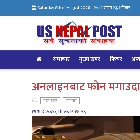
Saturday 8th of August 2026 -
२०८३ साउन २३, शनिबार
समाचार
मुख्य खबर
फिचर
अन्तर
अनलाइनबाट फोन मगाउदा घ
मुख्य खबर
समाचार
१९ भाद्र २०८०, मंगलवार १४:५६