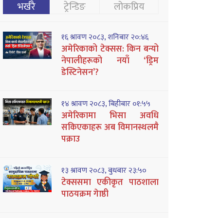
भर्खरै
ट्रेन्डिङ
लोकप्रिय
१६ श्रावण २०८३, शनिबार २०:४६
अमेरिकाको टेक्सस: किन बन्यो
नेपालीहरूको नयाँ ‘ड्रिम
डेस्टिनेसन’?
१४ श्रावण २०८३, बिहीबार ०१:५५
अमेरिकामा भिसा अवधि
सकिएकाहरू अब विमानस्थलमै
पक्राउ
१३ श्रावण २०८३, बुधबार २३:५०
टेक्ससमा एकीकृत पाठशाला
पाठयक्रम गेाष्ठी