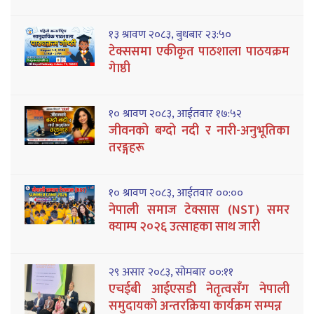
१३ श्रावण २०८३, बुधबार २३:५०
टेक्ससमा एकीकृत पाठशाला पाठयक्रम
गेाष्ठी
१० श्रावण २०८३, आईतवार १७:५२
जीवनको बग्दो नदी र नारी-अनुभूतिका
तरङ्गहरू
१० श्रावण २०८३, आईतवार ००:००
नेपाली समाज टेक्सास (NST) समर
क्याम्प २०२६ उत्साहका साथ जारी
२९ असार २०८३, सोमबार ००:११
एचईबी आईएसडी नेतृत्वसँग नेपाली
समुदायको अन्तरक्रिया कार्यक्रम सम्पन्न