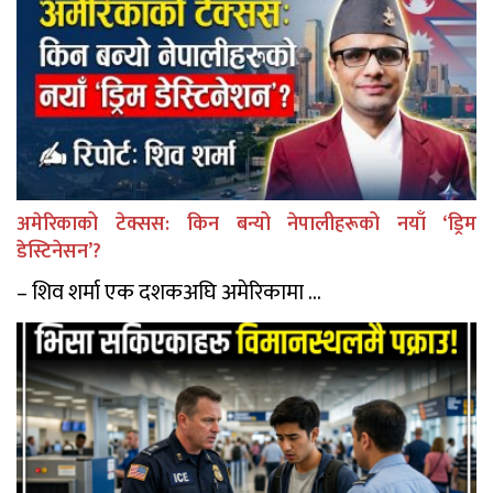
अमेरिकाको टेक्सस: किन बन्यो नेपालीहरूको नयाँ ‘ड्रिम
डेस्टिनेसन’?
– शिव शर्मा एक दशकअघि अमेरिकामा ...