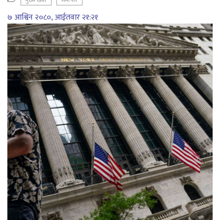
मुख्य खबर
समाचार
७ आश्विन २०८०, आईतवार २१:२१