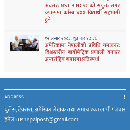
अवसर: NST र NCSC को संयुक्त समर
क्याम्पमा करिब ४०० विद्यार्थी सहभागी
हुने
१२ असार २०८३, शुक्रबार १७:३८
अमेरिकामा नेपालीको प्रविधि चमत्कार:
विश्वस्तरीय बायोमेट्रिक प्रणाली बनाएर
अन्तर्राष्ट्रिय बजारमा प्रतिस्पर्धा
ADDRESS
युलेस, टेक्सस, अमेरिका लेखक तथा समाचारका लागी पत्रचार
इमेल : usnepalpost@gmail.com