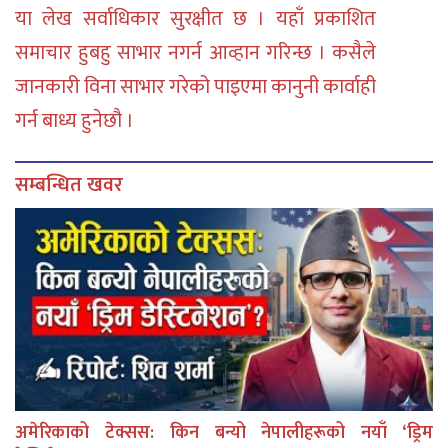
या लेख सर्वाधिकार सुरक्षीत छ । यहाँ प्रकाशित
समाचार हुबहु साभार नगर्न आव्हान गरिन्छ । कसैले
जानकारी विना साभार गरेको पाइएमा कानुनी कार्वाही
गर्न बाध्य हुनेछौ ।
सम्बन्धित खवर
अमेरिकाको टेक्सस: किन बन्यो नेपालीहरूको नयाँ ‘ड्रिम