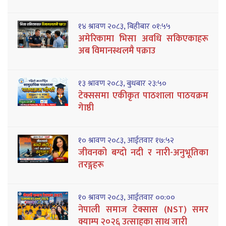
१४ श्रावण २०८३, बिहीबार ०१:५५
अमेरिकामा भिसा अवधि सकिएकाहरू
अब विमानस्थलमै पक्राउ
१३ श्रावण २०८३, बुधबार २३:५०
टेक्ससमा एकीकृत पाठशाला पाठयक्रम
गेाष्ठी
१० श्रावण २०८३, आईतवार १७:५२
जीवनको बग्दो नदी र नारी-अनुभूतिका
तरङ्गहरू
१० श्रावण २०८३, आईतवार ००:००
नेपाली समाज टेक्सास (NST) समर
क्याम्प २०२६ उत्साहका साथ जारी