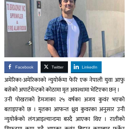
Facebook
Twitter
LinkedIn
अमेरिका-अमेरिकाको न्युयोर्कमा फेरि एक नेपाली युवा आफु
बसेको अपार्टमेन्टको कोठामा मृत अवस्थामा भेटिएका छन् ।
उनी पोखराको हेमजाका २५ वर्षका अजय कुवंर भएको
बताइएको छ । मृतका आफन्त ध्रुव कुवरका अनुसार उनी
न्युयोर्कको लंगआइल्यान्डमा बस्दै आएका थिए । रातीको
सिफटमा काम गदै आएका कुवंर बिहान कामबाट फर्केर