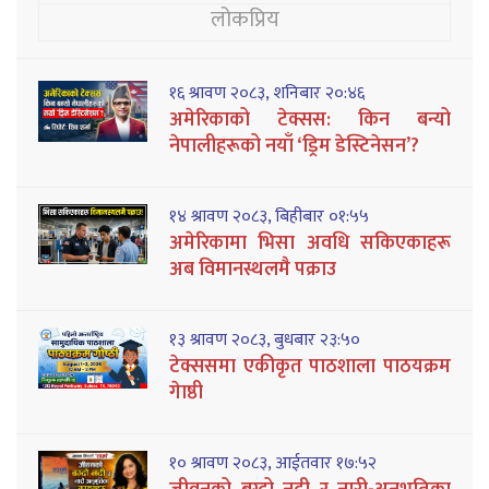
लोकप्रिय
१६ श्रावण २०८३, शनिबार २०:४६
अमेरिकाको टेक्सस: किन बन्यो
नेपालीहरूको नयाँ ‘ड्रिम डेस्टिनेसन’?
१४ श्रावण २०८३, बिहीबार ०१:५५
अमेरिकामा भिसा अवधि सकिएकाहरू
अब विमानस्थलमै पक्राउ
१३ श्रावण २०८३, बुधबार २३:५०
टेक्ससमा एकीकृत पाठशाला पाठयक्रम
गेाष्ठी
१० श्रावण २०८३, आईतवार १७:५२