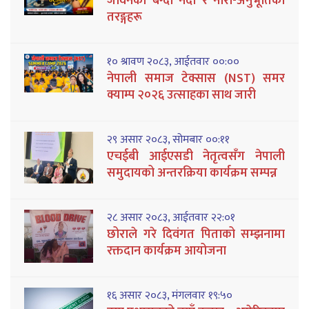
जीवनको बग्दो नदी र नारी-अनुभूतिका
तरङ्गहरू
१० श्रावण २०८३, आईतवार ००:००
नेपाली समाज टेक्सास (NST) समर
क्याम्प २०२६ उत्साहका साथ जारी
२९ असार २०८३, सोमबार ००:११
एचईबी आईएसडी नेतृत्वसँग नेपाली
समुदायको अन्तरक्रिया कार्यक्रम सम्पन्न
२८ असार २०८३, आईतवार २२:०१
छोराले गरे दिवंगत पिताको सम्झनामा
रक्तदान कार्यक्रम आयोजना
१६ असार २०८३, मंगलवार १९:५०