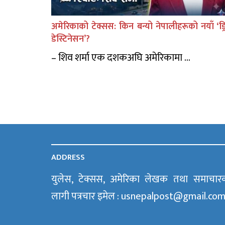
अमेरिकाको टेक्सस: किन बन्यो नेपालीहरूको नयाँ ‘ड्र
डेस्टिनेसन’?
– शिव शर्मा एक दशकअघि अमेरिकामा ...
ADDRESS
युलेस, टेक्सस, अमेरिका लेखक तथा समाचार
लागी पत्रचार इमेल : usnepalpost@gmail.co