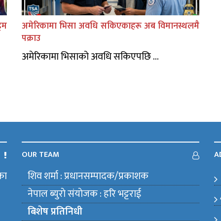
िम
अमेरिकामा भिसा अवधि सकिएकाहरू अब विमानस्थलमै
पक्राउ
अमेरिकामा भिसाको अवधि सकिएपछि ...
OUR TEAM
A
का
शिव शर्मा : प्रधानसम्पादक/प्रकाशक
m
नेपाल ब्युराे संयाेजक : हरि भट्टराई
बिशेष प्रतिनिधी