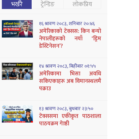
भर्खरै
ट्रेन्डिङ
लोकप्रिय
१६ श्रावण २०८३, शनिबार २०:४६
अमेरिकाको टेक्सस: किन बन्यो
नेपालीहरूको नयाँ ‘ड्रिम
डेस्टिनेसन’?
१४ श्रावण २०८३, बिहीबार ०१:५५
अमेरिकामा भिसा अवधि
सकिएकाहरू अब विमानस्थलमै
पक्राउ
१३ श्रावण २०८३, बुधबार २३:५०
टेक्ससमा एकीकृत पाठशाला
पाठयक्रम गेाष्ठी