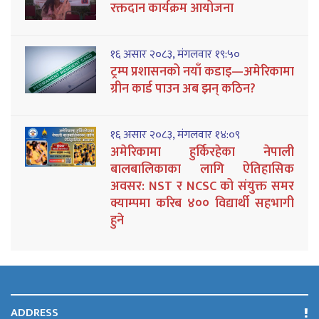
रक्तदान कार्यक्रम आयोजना
१६ असार २०८३, मंगलवार १९:५०
ट्रम्प प्रशासनको नयाँ कडाइ—अमेरिकामा
ग्रीन कार्ड पाउन अब झन् कठिन?
१६ असार २०८३, मंगलवार १४:०९
अमेरिकामा हुर्किरहेका नेपाली
बालबालिकाका लागि ऐतिहासिक
अवसर: NST र NCSC को संयुक्त समर
क्याम्पमा करिब ४०० विद्यार्थी सहभागी
हुने
ADDRESS