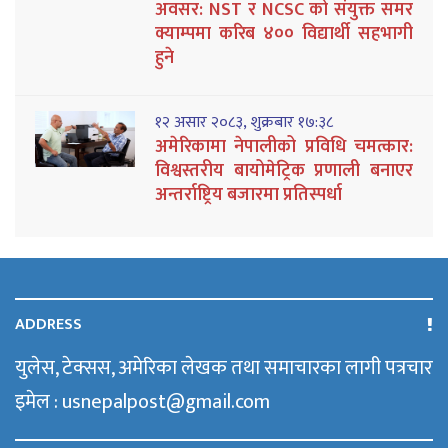
अवसर: NST र NCSC को संयुक्त समर
क्याम्पमा करिब ४०० विद्यार्थी सहभागी
हुने
१२ असार २०८३, शुक्रबार १७:३८
अमेरिकामा नेपालीको प्रविधि चमत्कार:
विश्वस्तरीय बायोमेट्रिक प्रणाली बनाएर
अन्तर्राष्ट्रिय बजारमा प्रतिस्पर्धा
ADDRESS
युलेस, टेक्सस, अमेरिका लेखक तथा समाचारका लागी पत्रचार
इमेल : usnepalpost@gmail.com