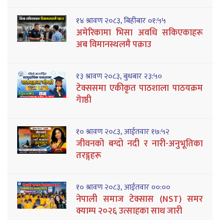
१४ श्रावण २०८३, बिहीबार ०१:५५
अमेरिकामा भिसा अवधि सकिएकाहरू
अब विमानस्थलमै पक्राउ
१३ श्रावण २०८३, बुधबार २३:५०
टेक्ससमा एकीकृत पाठशाला पाठयक्रम
गेाष्ठी
१० श्रावण २०८३, आईतवार १७:५२
जीवनको बग्दो नदी र नारी-अनुभूतिका
तरङ्गहरू
१० श्रावण २०८३, आईतवार ००:००
नेपाली समाज टेक्सास (NST) समर
क्याम्प २०२६ उत्साहका साथ जारी