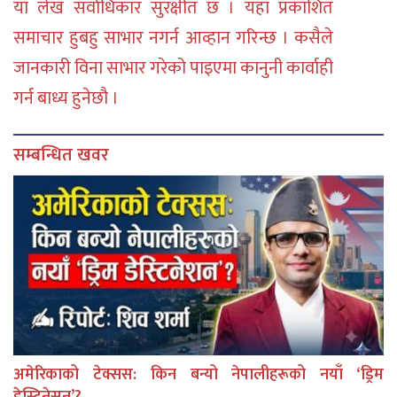
या लेख सर्वाधिकार सुरक्षीत छ । यहाँ प्रकाशित
समाचार हुबहु साभार नगर्न आव्हान गरिन्छ । कसैले
जानकारी विना साभार गरेको पाइएमा कानुनी कार्वाही
गर्न बाध्य हुनेछौ ।
सम्बन्धित खवर
अमेरिकाको टेक्सस: किन बन्यो नेपालीहरूको नयाँ ‘ड्रिम