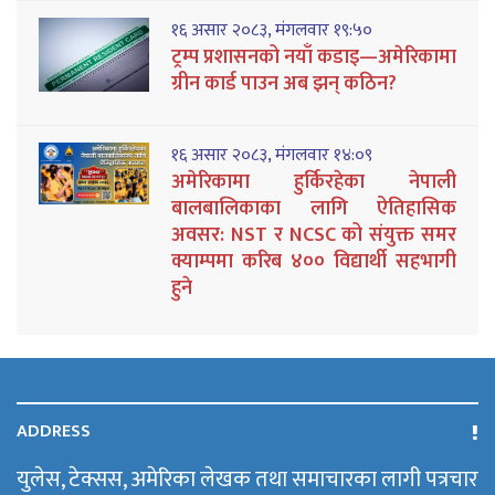
१६ असार २०८३, मंगलवार १९:५०
ट्रम्प प्रशासनको नयाँ कडाइ—अमेरिकामा
ग्रीन कार्ड पाउन अब झन् कठिन?
१६ असार २०८३, मंगलवार १४:०९
अमेरिकामा हुर्किरहेका नेपाली
बालबालिकाका लागि ऐतिहासिक
अवसर: NST र NCSC को संयुक्त समर
क्याम्पमा करिब ४०० विद्यार्थी सहभागी
हुने
ADDRESS
युलेस, टेक्सस, अमेरिका लेखक तथा समाचारका लागी पत्रचार