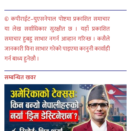
© कपीराईट–युएसनेपाल पोष्टमा प्रकाशित समाचार
या लेख सर्वाधिकार सुरक्षीत छ । यहाँ प्रकाशित
समाचार हुबहु साभार नगर्न आव्हान गरिन्छ । कसैले
जानकारी विना साभार गरेको पाइएमा कानुनी कार्वाही
गर्न बाध्य हुनेछौ ।
सम्बन्धित खवर