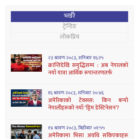
भर्खरै
ट्रेन्डिङ
लोकप्रिय
२३ श्रावण २०८३, शनिबार १६:२५
क्रान्तिदेखि समृद्धिसम्म : अब नेपालको
नयाँ यात्रा आर्थिक रूपान्तरणतर्फ
१६ श्रावण २०८३, शनिबार २०:४६
अमेरिकाको टेक्सस: किन बन्यो
नेपालीहरूको नयाँ ‘ड्रिम डेस्टिनेसन’?
१४ श्रावण २०८३, बिहीबार ०१:५५
अमेरिकामा भिसा अवधि सकिएकाहरू