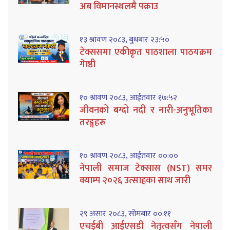
अब विमानस्थलमै पक्राउ
१३ श्रावण २०८३, बुधबार २३:५०
टेक्ससमा एकीकृत पाठशाला पाठयक्रम
गेाष्ठी
१० श्रावण २०८३, आईतवार १७:५२
जीवनको बग्दो नदी र नारी-अनुभूतिका
तरङ्गहरू
१० श्रावण २०८३, आईतवार ००:००
नेपाली समाज टेक्सास (NST) समर
क्याम्प २०२६ उत्साहका साथ जारी
२९ असार २०८३, सोमबार ००:११
एचईबी आईएसडी नेतृत्वसँग नेपाली