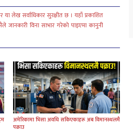
 या लेख सर्वाधिकार सुरक्षीत छ । यहाँ प्रकाशित
सैले जानकारी विना साभार गरेको पाइएमा कानुनी
िम
अमेरिकामा भिसा अवधि सकिएकाहरू अब विमानस्थलमै
पक्राउ