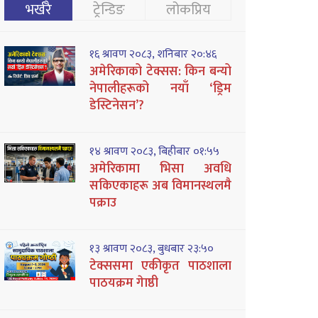
भर्खरै
ट्रेन्डिङ
लोकप्रिय
१६ श्रावण २०८३, शनिबार २०:४६
अमेरिकाको टेक्सस: किन बन्यो
नेपालीहरूको नयाँ ‘ड्रिम
डेस्टिनेसन’?
१४ श्रावण २०८३, बिहीबार ०१:५५
अमेरिकामा भिसा अवधि
सकिएकाहरू अब विमानस्थलमै
पक्राउ
१३ श्रावण २०८३, बुधबार २३:५०
टेक्ससमा एकीकृत पाठशाला
पाठयक्रम गेाष्ठी