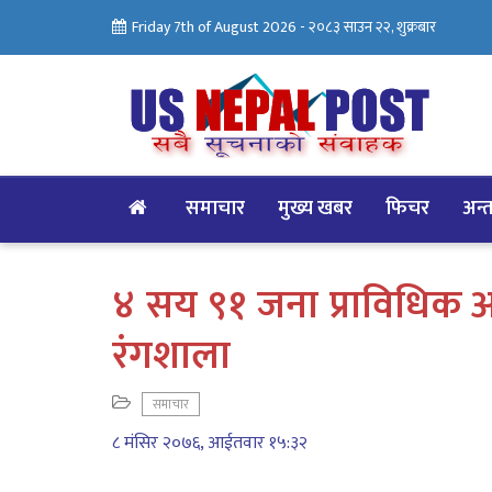
Friday 7th of August 2026 -
२०८३ साउन २२, शुक्रबार
समाचार
मुख्य खबर
फिचर
अन्तर
४ सय ९१ जना प्राविधिक 
रंगशाला
समाचार
८ मंसिर २०७६, आईतवार १५:३२