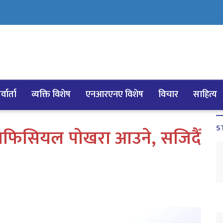
्वार्ता
व्यक्ति विशेष
एनआरएनए विशेष
विचार
साहित्य
S
अफिसियल पोखरा आउने, सजिदैँ