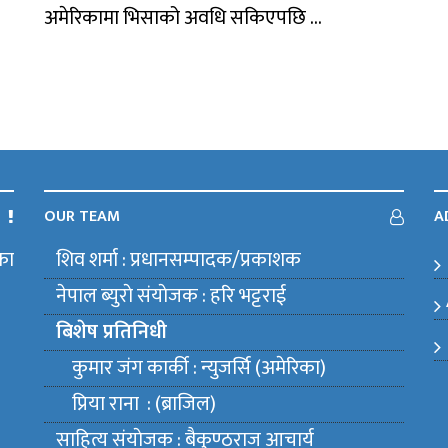
अमेरिकामा भिसाको अवधि सकिएपछि ...
OUR TEAM
A
का
शिव शर्मा : प्रधानसम्पादक/प्रकाशक
m
नेपाल ब्युराे संयाेजक : हरि भट्टराई
बिशेष प्रतिनिधी
कुमार जंग कार्की : न्युजर्सि (अमेरिका)
प्रिया राना : (ब्राजिल)
साहित्य संयाेजक : बैकुण्ठराज आचार्य