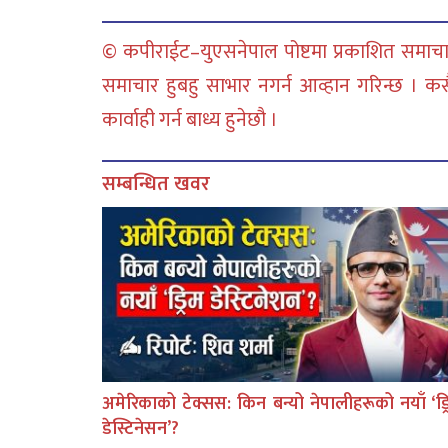
© कपीराईट–युएसनेपाल पोष्टमा प्रकाशित समाचार
समाचार हुबहु साभार नगर्न आव्हान गरिन्छ । क
कार्वाही गर्न बाध्य हुनेछौ ।
सम्बन्धित खवर
अमेरिकाको टेक्सस: किन बन्यो नेपालीहरूको नयाँ ‘ड्र
डेस्टिनेसन’?