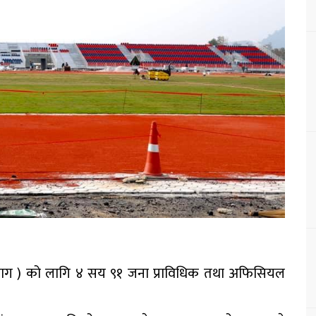
( साग ) को लागि ४ सय ९१ जना प्राविधिक तथा अफिसियल