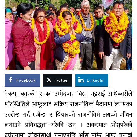
Facebook
Twitter
LinkedIn
नेकपा कास्की २ का उम्मेदवार विद्या भट्टराई अधिकारीले
परिस्थितिले आफूलाई सक्रिय राजनीतिक मैदानमा ल्याएको
उल्लेख गर्दै एजेन्डा र विचारको राजनीतिमै अबको जीवन
लगाउने प्रतिवद्धता गरेकी छन् । अकस्मात भोग्नुपरेको
दुर्घटनामा जीवनसाथी गुमाएपछि आँसु पुछेर आफू चुनावी