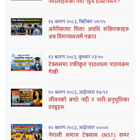
नेपालीहरूको नयाँ ‘ड्रिम डेस्टिनेसन’?
१४ श्रावण २०८३, बिहीबार ०१:५५
अमेरिकामा भिसा अवधि सकिएकाहरू
अब विमानस्थलमै पक्राउ
१३ श्रावण २०८३, बुधबार २३:५०
टेक्ससमा एकीकृत पाठशाला पाठयक्रम
गेाष्ठी
१० श्रावण २०८३, आईतवार १७:५२
जीवनको बग्दो नदी र नारी-अनुभूतिका
तरङ्गहरू
१० श्रावण २०८३, आईतवार ००:००
नेपाली समाज टेक्सास (NST) समर