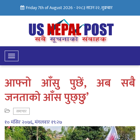
Friday 7th of August 2026 -
२०८३ साउन २२, शुक्रबार
Toggle
Navigation
आफ्नो आँसु पुछें, अब सबै
जनताको आँस पुछ्छु’
समाचार
१० मंसिर २०७६, मंगलवार १९:२७