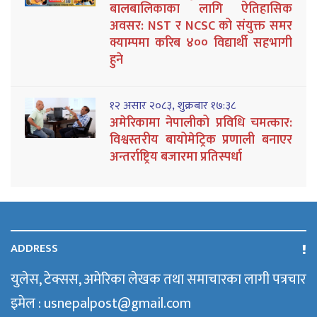
बालबालिकाका लागि ऐतिहासिक
अवसर: NST र NCSC को संयुक्त समर
क्याम्पमा करिब ४०० विद्यार्थी सहभागी
हुने
१२ असार २०८३, शुक्रबार १७:३८
अमेरिकामा नेपालीको प्रविधि चमत्कार:
विश्वस्तरीय बायोमेट्रिक प्रणाली बनाएर
अन्तर्राष्ट्रिय बजारमा प्रतिस्पर्धा
ADDRESS
युलेस, टेक्सस, अमेरिका लेखक तथा समाचारका लागी पत्रचार
इमेल : usnepalpost@gmail.com