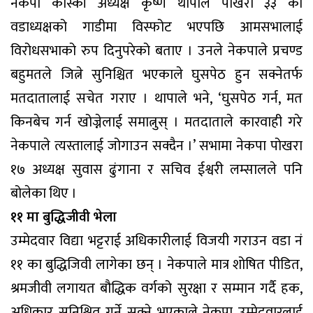
नेकपा कास्की अध्यक्ष कृष्ण थापाले पोखरा ३३ का
वडाध्यक्षको गाडीमा विस्फोट भएपछि आमसभालाई
विरोधसभाको रुप दिनुपरेको बताए । उनले नेकपाले प्रचण्ड
बहुमतले जित्ने सुनिश्चित भएकाले घुसपेठ हुन सक्नेतर्फ
मतदातालाई सचेत गराए । थापाले भने, ‘घुसपेठ गर्न, मत
किनबेच गर्न खोज्नेलाई समात्नुस् । मतदाताले कारवाही गरे
नेकपाले त्यस्तालाई जोगाउन सक्दैन ।’ सभामा नेकपा पोखरा
१७ अध्यक्ष सुवास ढुंगाना र सचिव ईश्वरी लम्सालले पनि
बोलेका थिए ।
११ मा बुद्धिजीवी भेला
उम्मेदवार विद्या भट्टराई अधिकारीलाई विजयी गराउन वडा नं
११ का बुद्धिजिवी लागेका छन् । नेकपाले मात्र शोषित पीडित,
श्रमजीवी लगायत बौद्धिक वर्गको सुरक्षा र सम्मान गर्दै हक,
अधिकार सुनिश्चित गर्ने सक्ने भएकाले नेकपा उम्मेदवारलाई