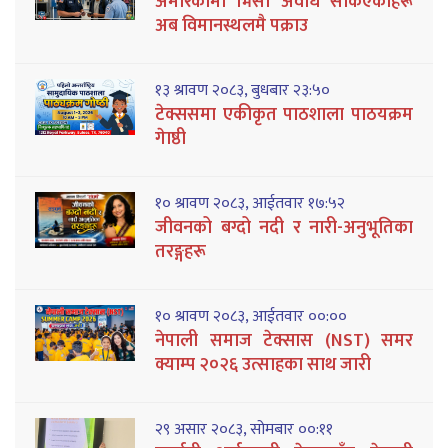
अमेरिकामा भिसा अवधि सकिएकाहरू
अब विमानस्थलमै पक्राउ
१३ श्रावण २०८३, बुधबार २३:५०
टेक्ससमा एकीकृत पाठशाला पाठयक्रम
गेाष्ठी
१० श्रावण २०८३, आईतवार १७:५२
जीवनको बग्दो नदी र नारी-अनुभूतिका
तरङ्गहरू
१० श्रावण २०८३, आईतवार ००:००
नेपाली समाज टेक्सास (NST) समर
क्याम्प २०२६ उत्साहका साथ जारी
२९ असार २०८३, सोमबार ००:११