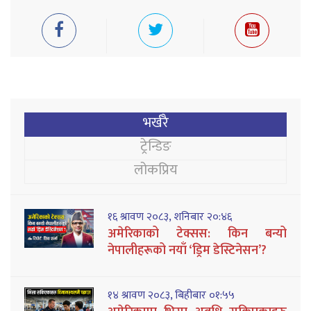
भर्खरै
ट्रेन्डिङ
लोकप्रिय
१६ श्रावण २०८३, शनिबार २०:४६
अमेरिकाको टेक्सस: किन बन्यो
नेपालीहरूको नयाँ ‘ड्रिम डेस्टिनेसन’?
१४ श्रावण २०८३, बिहीबार ०१:५५