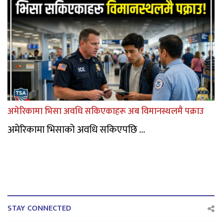
अमेरिकामा भिसा अवधि सकिएकाहरू अब विमानस्थलमै पक्राउ
अमेरिकामा भिसाको अवधि सकिएपछि ...
STAY CONNECTED