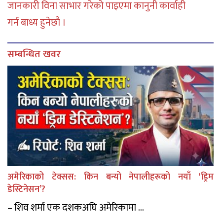
जानकारी विना साभार गरेको पाइएमा कानुनी कार्वाही
गर्न बाध्य हुनेछौ ।
सम्बन्धित खवर
अमेरिकाको टेक्सस: किन बन्यो नेपालीहरूको नयाँ ‘ड्रिम
डेस्टिनेसन’?
– शिव शर्मा एक दशकअघि अमेरिकामा ...