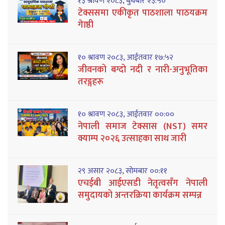
१३ श्रावण २०८३, बुधबार २३:५०
टेक्ससमा एकीकृत पाठशाला पाठयक्रम
गेाष्ठी
१० श्रावण २०८३, आईतवार १७:५२
जीवनको बग्दो नदी र नारी-अनुभूतिका
तरङ्गहरू
१० श्रावण २०८३, आईतवार ००:००
नेपाली समाज टेक्सास (NST) समर
क्याम्प २०२६ उत्साहका साथ जारी
२९ असार २०८३, सोमबार ००:११
एचईबी आईएसडी नेतृत्वसँग नेपाली
समुदायको अन्तरक्रिया कार्यक्रम सम्पन्न