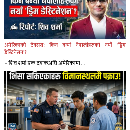
अमेरिकाको टेक्सस: किन बन्यो नेपालीहरूको नयाँ ‘ड्रिम
डेस्टिनेसन’?
– शिव शर्मा एक दशकअघि अमेरिकामा ...