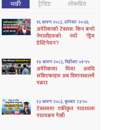
भर्खरै
ट्रेन्डिङ
लोकप्रिय
१६ श्रावण २०८३, शनिबार २०:४६
अमेरिकाको टेक्सस: किन बन्यो
नेपालीहरूको नयाँ ‘ड्रिम
डेस्टिनेसन’?
१४ श्रावण २०८३, बिहीबार ०१:५५
अमेरिकामा भिसा अवधि
सकिएकाहरू अब विमानस्थलमै
पक्राउ
१३ श्रावण २०८३, बुधबार २३:५०
टेक्ससमा एकीकृत पाठशाला
पाठयक्रम गेाष्ठी