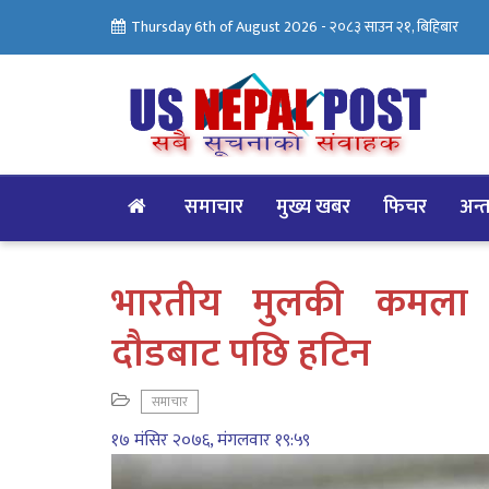
Thursday 6th of August 2026 -
२०८३ साउन २१, बिहिबार
समाचार
मुख्य खबर
फिचर
अन्तर
भारतीय मुलकी कमला ह्या
दाैडबाट पछि हटिन
समाचार
१७ मंसिर २०७६, मंगलवार १९:५९